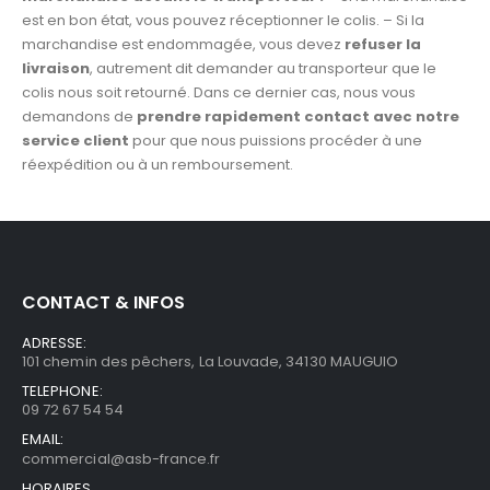
est en bon état, vous pouvez réceptionner le colis. – Si la
marchandise est endommagée, vous devez
refuser la
livraison
, autrement dit demander au transporteur que le
colis nous soit retourné. Dans ce dernier cas, nous vous
demandons de
prendre rapidement contact avec notre
service client
pour que nous puissions procéder à une
réexpédition ou à un remboursement.
CONTACT & INFOS
ADRESSE:
101 chemin des pêchers, La Louvade, 34130 MAUGUIO
TELEPHONE:
09 72 67 54 54
EMAIL:
commercial@asb-france.fr
HORAIRES