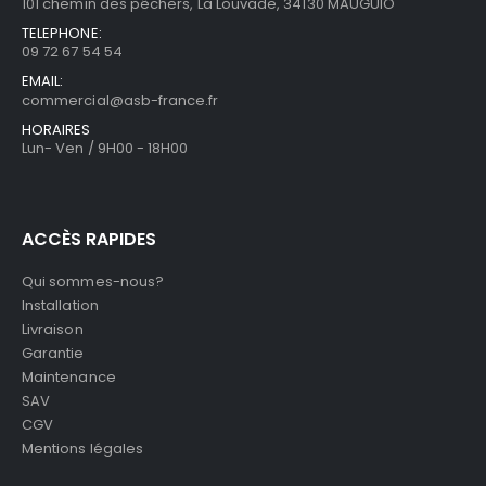
101 chemin des pêchers, La Louvade, 34130 MAUGUIO
TELEPHONE:
09 72 67 54 54
EMAIL:
commercial@asb-france.fr
HORAIRES
Lun- Ven / 9H00 - 18H00
ACCÈS RAPIDES
Qui sommes-nous?
Installation
Livraison
Garantie
Maintenance
SAV
CGV
Mentions légales