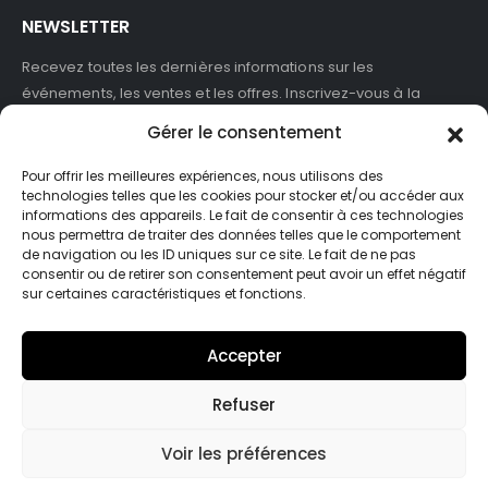
NEWSLETTER
Recevez toutes les dernières informations sur les
événements, les ventes et les offres. Inscrivez-vous à la
newsletter :
Gérer le consentement
Pour offrir les meilleures expériences, nous utilisons des
technologies telles que les cookies pour stocker et/ou accéder aux
informations des appareils. Le fait de consentir à ces technologies
J'accepte de recevoir des newsletters et des informations
nous permettra de traiter des données telles que le comportement
marketing de ASB France.
de navigation ou les ID uniques sur ce site. Le fait de ne pas
consentir ou de retirer son consentement peut avoir un effet négatif
sur certaines caractéristiques et fonctions.
Accepter
Refuser
© Asb-france. 2025. Tout droits réservés
Voir les préférences