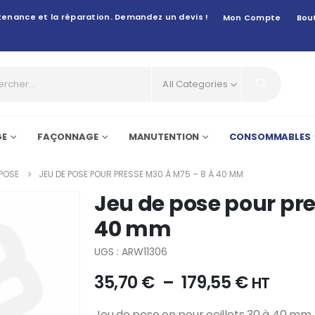
intenance et la réparation. Demandez un devis !
Mon Compte
Bou
All Categories
GE
FAÇONNAGE
MANUTENTION
CONSOMMABLES
 POSE
JEU DE POSE POUR PRESSE M30 À M75 – 8 À 40 MM
Jeu de pose pour pre
40 mm
UGS : ARW11306
35,70
€
–
179,55
€
HT
Jeu de pose en pour oeillets 30 à 40 mm