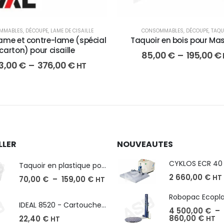
MMABLES
,
DÉCOUPE
,
LAME DE CISAILLE
CONSOMMABLES
,
DÉCOUPE
,
TAQU
Lame et contre-lame (spécial
Taquoir en bois pour Ma
carton) pour cisaille
85,00
€
–
195,00
€
3,00
€
–
376,00
€
HT
LLER
NOUVEAUTES
Taquoir en plastique pour Massicot
2 660,00
€
HT
70,00
€
–
159,00
€
HT
IDEAL 8520 - Cartouche de 2000 agrafes
4 500,00
€
–
860,00
€
22,40
€
HT
HT