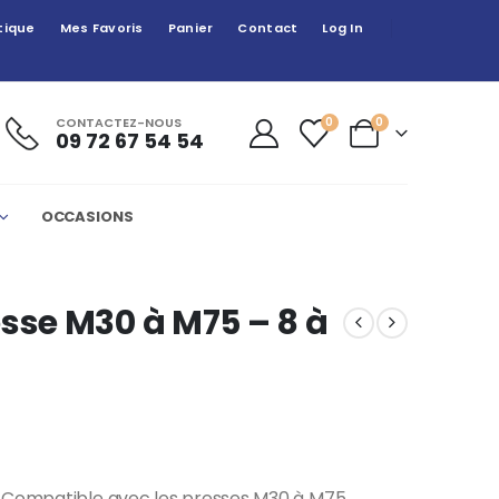
tique
Mes Favoris
Panier
Contact
Log In
CONTACTEZ-NOUS
0
0
09 72 67 54 54
OCCASIONS
sse M30 à M75 – 8 à
. Compatible avec les presses M30 à M75.