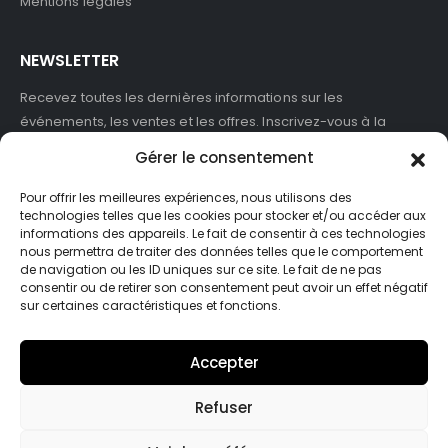
Mentions légales
NEWSLETTER
Recevez toutes les dernières informations sur les
événements, les ventes et les offres. Inscrivez-vous à la
newsletter :
Gérer le consentement
Pour offrir les meilleures expériences, nous utilisons des
technologies telles que les cookies pour stocker et/ou accéder aux
informations des appareils. Le fait de consentir à ces technologies
J'accepte de recevoir des newsletters et des informations
nous permettra de traiter des données telles que le comportement
marketing de ASB France.
de navigation ou les ID uniques sur ce site. Le fait de ne pas
consentir ou de retirer son consentement peut avoir un effet négatif
sur certaines caractéristiques et fonctions.
Accepter
Refuser
© Asb-france. 2025. Tout droits réservés