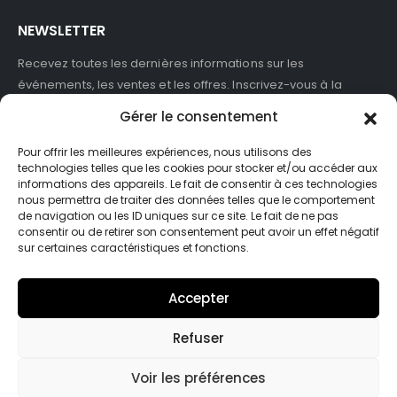
NEWSLETTER
Recevez toutes les dernières informations sur les
événements, les ventes et les offres. Inscrivez-vous à la
newsletter :
Gérer le consentement
Pour offrir les meilleures expériences, nous utilisons des
technologies telles que les cookies pour stocker et/ou accéder aux
informations des appareils. Le fait de consentir à ces technologies
J'accepte de recevoir des newsletters et des informations
nous permettra de traiter des données telles que le comportement
marketing de ASB France.
de navigation ou les ID uniques sur ce site. Le fait de ne pas
consentir ou de retirer son consentement peut avoir un effet négatif
sur certaines caractéristiques et fonctions.
Accepter
Refuser
© Asb-france. 2025. Tout droits réservés
Voir les préférences