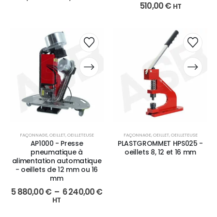
510,00
€
HT
FAÇONNAGE
,
OEILLET
,
OEILLETEUSE
FAÇONNAGE
,
OEILLET
,
OEILLETEUSE
AP1000 - Presse
PLASTGROMMET HPS025 -
pneumatique à
oeillets 8, 12 et 16 mm
alimentation automatique
- oeillets de 12 mm ou 16
mm
5 880,00
€
–
6 240,00
€
HT