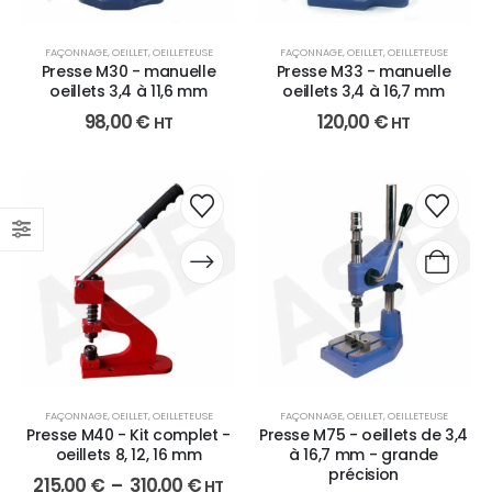
FAÇONNAGE
,
OEILLET
,
OEILLETEUSE
FAÇONNAGE
,
OEILLET
,
OEILLETEUSE
Presse M30 - manuelle
Presse M33 - manuelle
oeillets 3,4 à 11,6 mm
oeillets 3,4 à 16,7 mm
98,00
€
120,00
€
HT
HT
FAÇONNAGE
,
OEILLET
,
OEILLETEUSE
FAÇONNAGE
,
OEILLET
,
OEILLETEUSE
Presse M40 - Kit complet -
Presse M75 - oeillets de 3,4
oeillets 8, 12, 16 mm
à 16,7 mm - grande
précision
215,00
€
–
310,00
€
HT