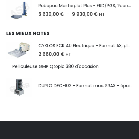
Robopac Masterplat Plus - FRD/PGS, ?conomie et performance
5 630,00
€
–
9 930,00
€
HT
LES MIEUX NOTES
CYKLOS ECR 40 Electrique - Format A3, plusieurs unités coupe
2 660,00
€
HT
Pelliculeuse GMP Qtopic 380 d'occasion
DUPLO DFC-102 - Format max. SRA3 - épaisseur de 50 à 130g/m