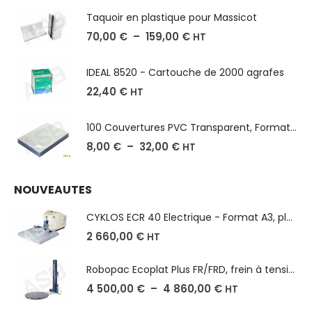
Taquoir en plastique pour Massicot
70,00
€
–
159,00
€
HT
IDEAL 8520 - Cartouche de 2000 agrafes
22,40
€
HT
100 Couvertures PVC Transparent, Format A3-A4-A5
8,00
€
–
32,00
€
HT
NOUVEAUTES
CYKLOS ECR 40 Electrique - Format A3, plusieurs unités coupe
2 660,00
€
HT
Robopac Ecoplat Plus FR/FRD, frein à tension mécanique
4 500,00
€
–
4 860,00
€
HT