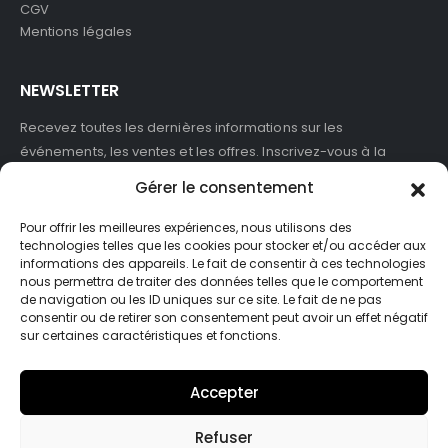
CGV
Mentions légales
NEWSLETTER
Recevez toutes les dernières informations sur les
événements, les ventes et les offres. Inscrivez-vous à la
newsletter :
Gérer le consentement
Pour offrir les meilleures expériences, nous utilisons des
technologies telles que les cookies pour stocker et/ou accéder aux
informations des appareils. Le fait de consentir à ces technologies
J'accepte de recevoir des newsletters et des informations
nous permettra de traiter des données telles que le comportement
marketing de ASB France.
de navigation ou les ID uniques sur ce site. Le fait de ne pas
consentir ou de retirer son consentement peut avoir un effet négatif
sur certaines caractéristiques et fonctions.
Accepter
Refuser