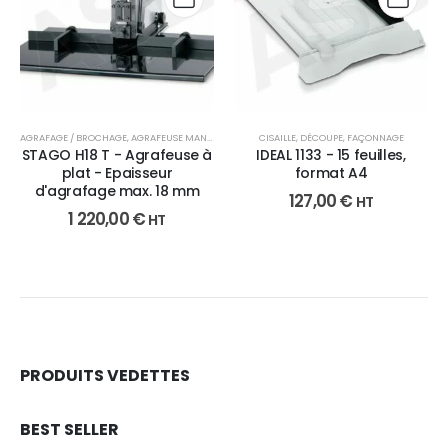
AGRAFAGE / BROCHAGE
,
AGRAFEUSE MANUELLE
,
FAÇONNAGE
CISAILLE
,
DÉCOUPE
,
FAÇONNAGE
STAGO H18 T - Agrafeuse à
IDEAL 1133 - 15 feuilles,
plat - Epaisseur
format A4
d'agrafage max. 18 mm
127,00
€
HT
1 220,00
€
HT
PRODUITS VEDETTES
BEST SELLER