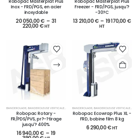
Robopac Masterplat Plus
Robopac Masterplat Plus
Inox - FRD/PGS, en acier
Freezer - FRD/PGS, jusqu'?
inoxydable
-30?C
20 050,00
€
–
31
13 210,00
€
–
19 170,00
€
220,00
€
HT
HT
BANDEROLAGE
,
BANDEROLEUSE VERTICALE
,
EMBALLAGE
BANDEROLAGE
,
BANDEROLEUSE VERTICALE
,
EMB
Robopac Rotary -
Robopac Ecowrap Plus XL -
FR/PDS/PVS, pr?-?tirage
FRD, bobine film 8 kg
jusqu'? 400%
6 290,00
€
HT
16 940,00
€
–
19