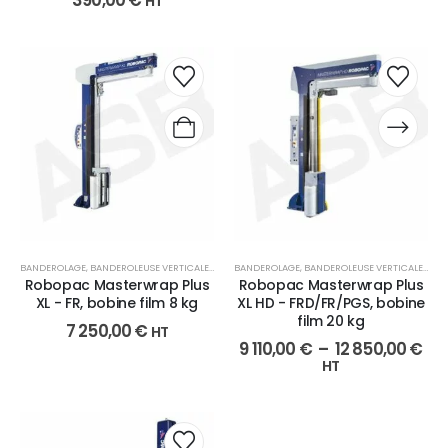
390,00
€
HT
BANDEROLAGE
,
BANDEROLEUSE VERTICALE
,
EMBALLAGE
BANDEROLAGE
,
BANDEROLEUSE VERTICALE
,
EMB
Robopac Masterwrap Plus
Robopac Masterwrap Plus
XL - FR, bobine film 8 kg
XL HD - FRD/FR/PGS, bobine
film 20 kg
7 250,00
€
HT
9 110,00
€
–
12 850,00
€
HT