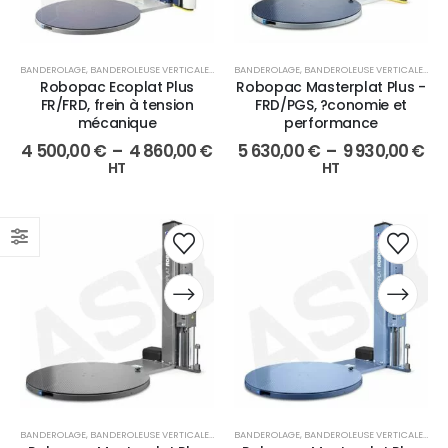
BANDEROLAGE
,
BANDEROLEUSE VERTICALE
,
EMBALLAGE
BANDEROLAGE
,
BANDEROLEUSE VERTICALE
,
EMB
Robopac Ecoplat Plus
Robopac Masterplat Plus -
FR/FRD, frein à tension
FRD/PGS, ?conomie et
mécanique
performance
4 500,00
€
–
4 860,00
€
5 630,00
€
–
9 930,00
€
HT
HT
BANDEROLAGE
,
BANDEROLEUSE VERTICALE
,
EMBALLAGE
BANDEROLAGE
,
BANDEROLEUSE VERTICALE
,
EMB