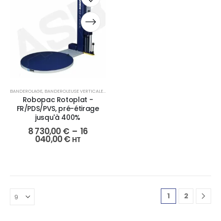
BANDEROLAGE
,
BANDEROLEUSE VERTICALE
,
EMBALLAGE
Robopac Rotoplat -
FR/PDS/PVS, pré-étirage
jusqu'à 400%
8 730,00
€
–
16
040,00
€
HT
1
2