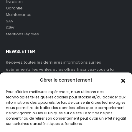
Livraison
Garantie
Maintenance
SAV
CGV
Mentions légales
NEWSLETTER
Recevez toutes les dernières informations sur les
événements, les ventes et les offres. Inscrivez-vous à la
newsletter :
Gérer le consentement
Pour offrir les meilleures expériences, nous utilisons des
technologies telles que les cookies pour stocker et/ou accéder aux
informations des appareils. Le fait de consentir à ces technologies
J'accepte de recevoir des newsletters et des informations
nous permettra de traiter des données telles que le comportement
marketing de ASB France.
de navigation ou les ID uniques sur ce site. Le fait de ne pas
consentir ou de retirer son consentement peut avoir un effet négatif
sur certaines caractéristiques et fonctions.