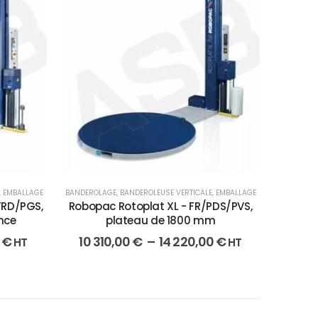
,
EMBALLAGE
BANDEROLAGE
,
BANDEROLEUSE VERTICALE
,
EMBALLAGE
FRD/PGS,
Robopac Rotoplat XL - FR/PDS/PVS,
nce
plateau de 1800 mm
0
€
10 310,00
€
–
14 220,00
€
HT
HT