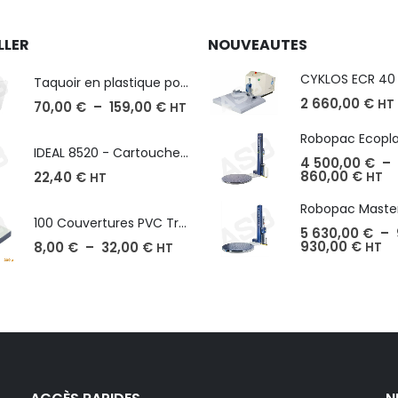
LLER
NOUVEAUTES
Taquoir en plastique pour Massicot
2 660,00
€
HT
70,00
€
–
159,00
€
HT
IDEAL 8520 - Cartouche de 2000 agrafes
4 500,00
€
–
860,00
€
22,40
€
HT
HT
100 Couvertures PVC Transparent, Format A3-A4-A5
5 630,00
€
–
930,00
€
8,00
€
–
32,00
€
HT
HT