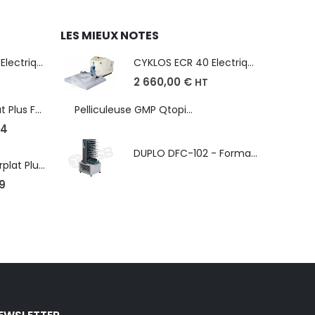
LES MIEUX NOTES
CYKLOS ECR 40 Electrique - Format A3, plusieurs unités coupe
CYKLOS ECR 40 Electrique - Format A3, plusieurs unités coupe
2 660,00
€
HT
Robopac Ecoplat Plus FR/FRD, frein à tension mécanique
Pelliculeuse GMP Qtopic 380 d'occasion
4
DUPLO DFC-102 - Format max. SRA3 - épaisseur de 50 à 130g/m
Robopac Masterplat Plus - FRD/PGS, ?conomie et performance
9