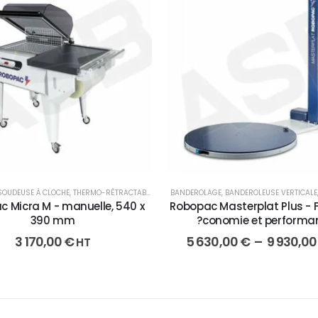
SOUDEUSE À CLOCHE
,
THERMO-RÉTRACTABLE
BANDEROLAGE
,
BANDEROLEUSE VERTICALE
 Micra M - manuelle, 540 x
Robopac Masterplat Plus - 
390 mm
?conomie et performa
3 170,00
€
5 630,00
€
–
9 930,0
HT