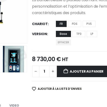
personnalisation et l’optimisation de l’e
caractéristiques des produits.
CHARIOT
FR
PDS
PVS
VERSION
Base
TP3
LP
EFFACER
8 730,00
€
HT
AJOUTER AU PANIER
AJOUTER À LA LISTE D’ENVIES
S
VIDEO