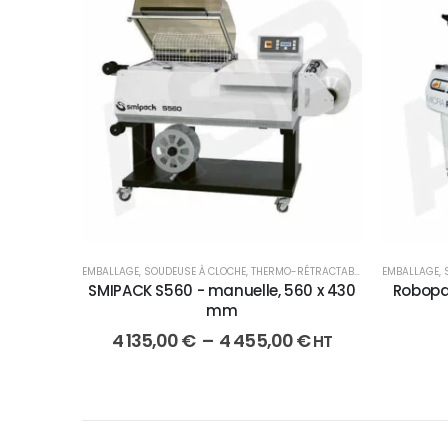
EMBALLAGE
,
SOUDEUSE À CLOCHE
,
THERMO-RÉTRACTABLE
EMBALLAGE
,
SMIPACK S560 - manuelle, 560 x 430
Robopac
mm
4 135,00
€
–
4 455,00
€
HT