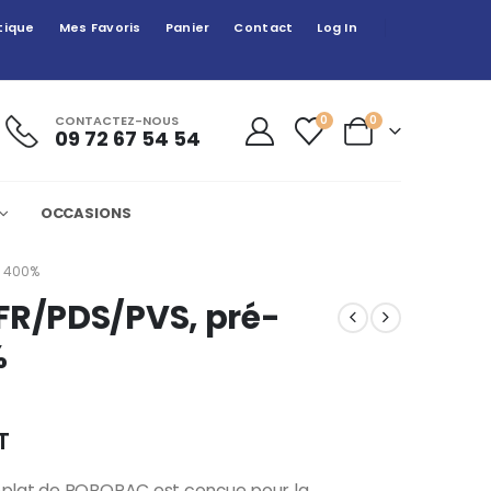
tique
Mes Favoris
Panier
Contact
Log In
CONTACTEZ-NOUS
0
0
09 72 67 54 54
OCCASIONS
À 400%
FR/PDS/PVS, pré-
%
T
oplat de ROBOPAC est conçue pour la