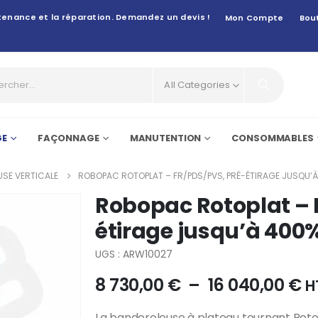
intenance et la réparation. Demandez un devis !
Mon Compte
Bou
All Categories
GE
FAÇONNAGE
MANUTENTION
CONSOMMABLES
SE VERTICALE
ROBOPAC ROTOPLAT – FR/PDS/PVS, PRÉ-ÉTIRAGE JUSQU’
Robopac Rotoplat – 
étirage jusqu’à 400
UGS : ARW10027
8 730,00
€
–
16 040,00
€
H
La banderoleuse à plateau tournant Rot