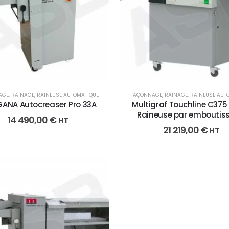
AGE
,
RAINAGE
,
RAINEUSE AUTOMATIQUE
FAÇONNAGE
,
RAINAGE
,
RAINEUSE AUT
ANA Autocreaser Pro 33A
Multigraf Touchline C375 
Raineuse par emboutis
14 490,00
€
HT
21 219,00
€
HT