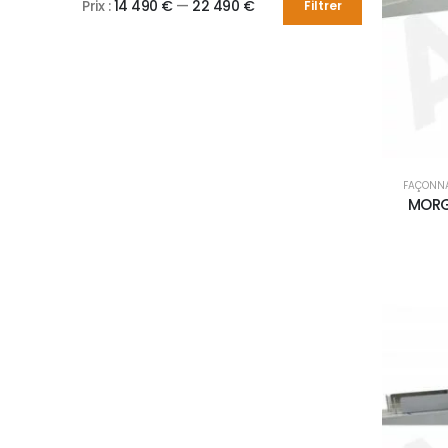
Prix :
14 490 €
—
22 490 €
Filtrer
FAÇONN
MORG