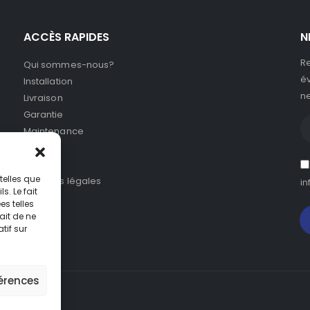
ACCÈS RAPIDES
N
Re
Qui sommes-nous?
év
Installation
ne
Livraison
Garantie
Maintenance
SAV
CGV
telles que
Mentions légales
in
. Le fait
s telles
ait de ne
tif sur
férences