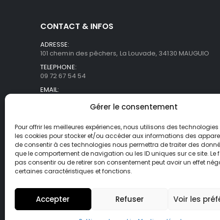
CONTACT & INFOS
ADRESSE:
101 chemin des pêchers, La Louvade, 34130 MAUGUIO
TELEPHONE:
09 72 67 54 54
EMAIL:
commercial@asb-france.fr
Gérer le consentement
HORAIRES
Lun- Ven / 9H00 - 18H00
Pour offrir les meilleures expériences, nous utilisons des technologies 
les cookies pour stocker et/ou accéder aux informations des appareils
de consentir à ces technologies nous permettra de traiter des donnée
que le comportement de navigation ou les ID uniques sur ce site. Le f
pas consentir ou de retirer son consentement peut avoir un effet néga
certaines caractéristiques et fonctions.
Accepter
Refuser
Voir les pré
© Asb-france. 2025. Tout droits réservés