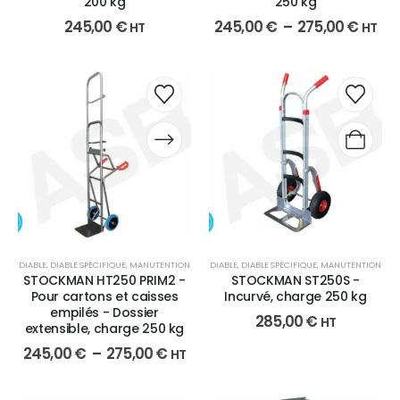
200 kg
250 kg
245,00
€
245,00
€
–
275,00
€
HT
HT
DIABLE
,
DIABLE SPÉCIFIQUE
,
MANUTENTION
DIABLE
,
DIABLE SPÉCIFIQUE
,
MANUTENTION
STOCKMAN HT250 PRIM2 -
STOCKMAN ST250S -
Pour cartons et caisses
Incurvé, charge 250 kg
empilés - Dossier
285,00
€
HT
extensible, charge 250 kg
245,00
€
–
275,00
€
HT