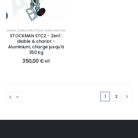
DIABLE
,
DIABLE SPÉCIFIQUE
,
MANUTENTION
STOCKMAN STC2 - 2en1 :
diable & chariot -
Aluminium, charge jusqu'à
350 kg
350,00
€
HT
1
2