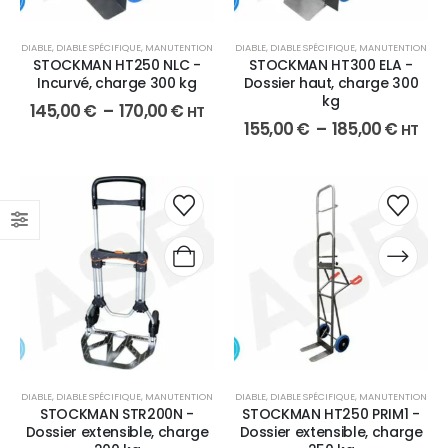
DIABLE
,
DIABLE SPÉCIFIQUE
,
MANUTENTION
DIABLE
,
DIABLE SPÉCIFIQUE
,
MANUTENTION
STOCKMAN HT250 NLC -
STOCKMAN HT300 ELA -
Incurvé, charge 300 kg
Dossier haut, charge 300
kg
145,00
€
–
170,00
€
HT
155,00
€
–
185,00
€
HT
DIABLE
,
DIABLE SPÉCIFIQUE
,
MANUTENTION
DIABLE
,
DIABLE SPÉCIFIQUE
,
MANUTENTION
STOCKMAN STR200N -
STOCKMAN HT250 PRIM1 -
Dossier extensible, charge
Dossier extensible, charge