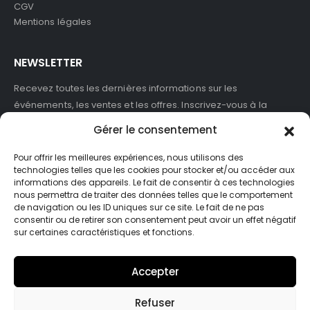
CGV
Mentions légales
NEWSLETTER
Recevez toutes les dernières informations sur les
événements, les ventes et les offres. Inscrivez-vous à la
newsletter :
Gérer le consentement
Pour offrir les meilleures expériences, nous utilisons des
technologies telles que les cookies pour stocker et/ou accéder aux
informations des appareils. Le fait de consentir à ces technologies
J'accepte de recevoir des newsletters et des informations
nous permettra de traiter des données telles que le comportement
marketing de ASB France.
de navigation ou les ID uniques sur ce site. Le fait de ne pas
consentir ou de retirer son consentement peut avoir un effet négatif
sur certaines caractéristiques et fonctions.
Accepter
Refuser