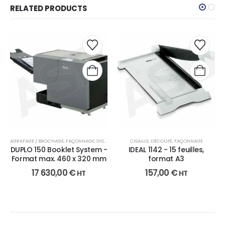
RELATED PRODUCTS
AGRAFAGE / BROCHAGE
,
FAÇONNAGE
,
SYSTÈME DE BROCHAGE
CISAILLE
,
DÉCOUPE
,
FAÇONNAGE
DUPLO 150 Booklet System -
IDEAL 1142 - 15 feuilles,
Format max. 460 x 320 mm
format A3
17 630,00
€
157,00
€
HT
HT