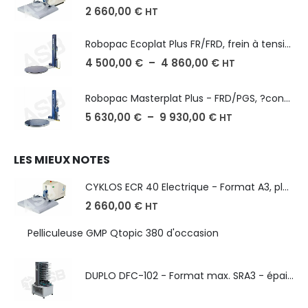
2 660,00
€
HT
Robopac Ecoplat Plus FR/FRD, frein à tension mécanique
4 500,00
€
–
4 860,00
€
HT
Robopac Masterplat Plus - FRD/PGS, ?conomie et performance
5 630,00
€
–
9 930,00
€
HT
LES MIEUX NOTES
CYKLOS ECR 40 Electrique - Format A3, plusieurs unités coupe
2 660,00
€
HT
Pelliculeuse GMP Qtopic 380 d'occasion
DUPLO DFC-102 - Format max. SRA3 - épaisseur de 50 à 130g/m