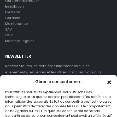
Qui sommes-nous?
Installation
Livraison
Garantie
Maintenance
SAV
CGV
Mentions légales
NEWSLETTER
Recevez toutes les dernières informations sur les
événements, les ventes et les offres. Inscrivez-vous à la
newsletter :
Gérer le consentement
Pour offrir les meilleures expériences, nous utilisons des
technologies telles que les cookies pour stocker et/ou accéder aux
informations des appareils. Le fait de consentir à ces technologies
J'accepte de recevoir des newsletters et des informations
nous permettra de traiter des données telles que le comportement
marketing de ASB France.
de navigation ou les ID uniques sur ce site. Le fait de ne pas
consentir ou de retirer son consentement peut avoir un effet négatif