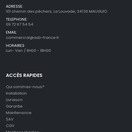
ADRESSE:
101 chemin des pêchers, La Louvade, 34130 MAUGUIO
TELEPHONE:
09 72 67 54 54
EMAIL:
commercial@asb-france.fr
HORAIRES
Lun- Ven / 9H00 - 18H00
ACCÈS RAPIDES
Qui sommes-nous?
Installation
Livraison
Garantie
Maintenance
SAV
CGV