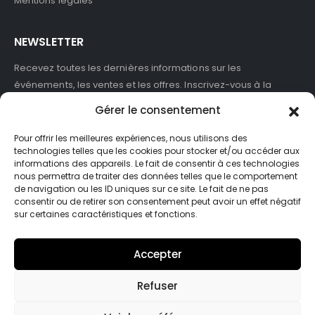
Mentions légales
NEWSLETTER
Recevez toutes les dernières informations sur les
événements, les ventes et les offres. Inscrivez-vous à la
newsletter :
Gérer le consentement
Pour offrir les meilleures expériences, nous utilisons des
technologies telles que les cookies pour stocker et/ou accéder aux
informations des appareils. Le fait de consentir à ces technologies
J'accepte de recevoir des newsletters et des informations
nous permettra de traiter des données telles que le comportement
marketing de ASB France.
de navigation ou les ID uniques sur ce site. Le fait de ne pas
consentir ou de retirer son consentement peut avoir un effet négatif
sur certaines caractéristiques et fonctions.
Accepter
Refuser
© Asb-france. 2025. Tout droits réservés