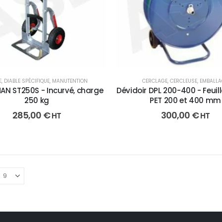
E
,
DIABLE SPÉCIFIQUE
,
MANUTENTION
CERCLAGE
,
CERCLEUSE
,
EMBALLA
N ST250S - Incurvé, charge
Dévidoir DPL 200-400 - Feuill
250 kg
PET 200 et 400 mm
285,00
€
300,00
€
HT
HT