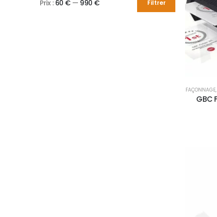
Prix :
60 €
—
990 €
Filtrer
FAÇONNAGE
GBC F