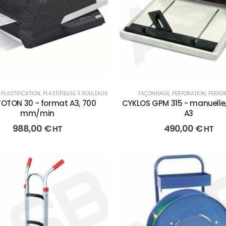
,
PLASTIFICATION
,
PLASTIFIEUSE À ROULEAUX
FAÇONNAGE
,
PERFORATION
,
PERFO
OTON 30 - format A3, 700
CYKLOS GPM 315 - manuelle
mm/min
A3
988,00
€
490,00
€
HT
HT