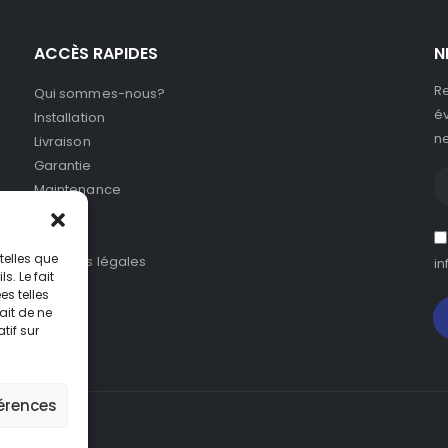
ACCÈS RAPIDES
N
Re
Qui sommes-nous?
év
Installation
ne
Livraison
Garantie
Maintenance
SAV
CGV
telles que
Mentions légales
in
. Le fait
s telles
ait de ne
tif sur
férences