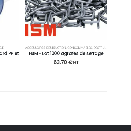
GE
ACCESSOIRES DESTRUCTION
,
CONSOMMABLES
,
DESTRUCTION
ard PP et
HSM - Lot 1000 agrafes de serrage
63,70
€
HT