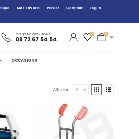
tique
Mes Favoris
Panier
Contact
Log In
CONTACTEZ-NOUS
0
0
09 72 67 54 54
OCCASIONS
Afficher: