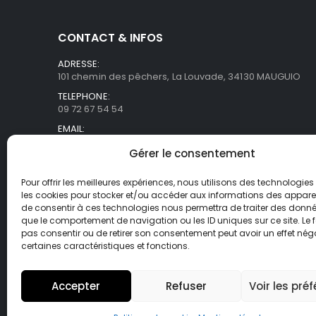
CONTACT & INFOS
ADRESSE:
101 chemin des pêchers, La Louvade, 34130 MAUGUIO
TELEPHONE:
09 72 67 54 54
EMAIL:
commercial@asb-france.fr
Gérer le consentement
HORAIRES
Lun- Ven / 9H00 - 18H00
Pour offrir les meilleures expériences, nous utilisons des technologies 
les cookies pour stocker et/ou accéder aux informations des appareils
de consentir à ces technologies nous permettra de traiter des donnée
que le comportement de navigation ou les ID uniques sur ce site. Le f
pas consentir ou de retirer son consentement peut avoir un effet néga
certaines caractéristiques et fonctions.
Accepter
Refuser
Voir les pré
© Asb-france. 2025. Tout droits réservés