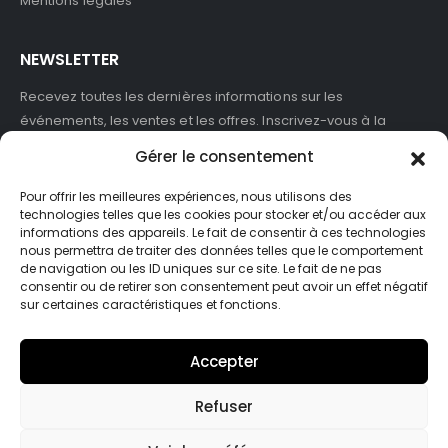
Mentions légales
NEWSLETTER
Recevez toutes les dernières informations sur les
événements, les ventes et les offres. Inscrivez-vous à la
newsletter :
Gérer le consentement
Pour offrir les meilleures expériences, nous utilisons des
technologies telles que les cookies pour stocker et/ou accéder aux
informations des appareils. Le fait de consentir à ces technologies
J'accepte de recevoir des newsletters et des informations
nous permettra de traiter des données telles que le comportement
marketing de ASB France.
de navigation ou les ID uniques sur ce site. Le fait de ne pas
consentir ou de retirer son consentement peut avoir un effet négatif
sur certaines caractéristiques et fonctions.
Accepter
Refuser
© Asb-france. 2025. Tout droits réservés