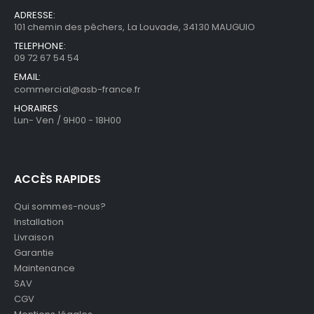
ADRESSE:
101 chemin des pêchers, La Louvade, 34130 MAUGUIO
TELEPHONE:
09 72 67 54 54
EMAIL:
commercial@asb-france.fr
HORAIRES
Lun- Ven / 9H00 - 18H00
ACCÈS RAPIDES
Qui sommes-nous?
Installation
Livraison
Garantie
Maintenance
SAV
CGV