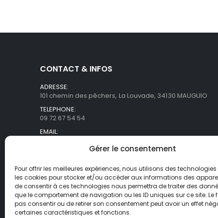
CONTACT & INFOS
ADRESSE:
101 chemin des pêchers, La Louvade, 34130 MAUGUIO
TELEPHONE:
09 72 67 54 54
EMAIL:
commercial@asb-france.fr
Gérer le consentement
HORAIRES
Lun- Ven / 9H00 - 18H00
Pour offrir les meilleures expériences, nous utilisons des technologies 
les cookies pour stocker et/ou accéder aux informations des appareils
de consentir à ces technologies nous permettra de traiter des donnée
que le comportement de navigation ou les ID uniques sur ce site. Le f
pas consentir ou de retirer son consentement peut avoir un effet néga
certaines caractéristiques et fonctions.