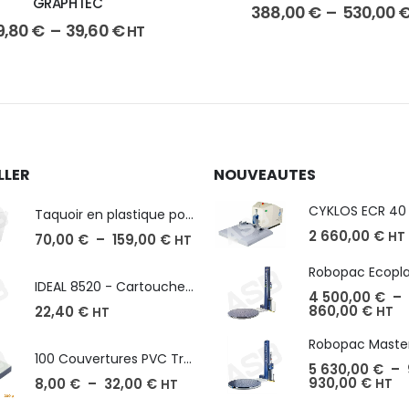
GRAPHTEC
388,00
€
–
530,00
9,80
€
–
39,60
€
HT
LLER
NOUVEAUTES
Taquoir en plastique pour Massicot
2 660,00
€
HT
70,00
€
–
159,00
€
HT
IDEAL 8520 - Cartouche de 2000 agrafes
4 500,00
€
–
860,00
€
22,40
€
HT
HT
100 Couvertures PVC Transparent, Format A3-A4-A5
5 630,00
€
–
930,00
€
8,00
€
–
32,00
€
HT
HT