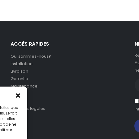
ACCÈS RAPIDES
N
Re
Qui sommes-nous?
év
Installation
ne
Livraison
Garantie
Maintenance
SAV
CGV
telles que
Mentions légales
in
. Le fait
s telles
ait de ne
tif sur