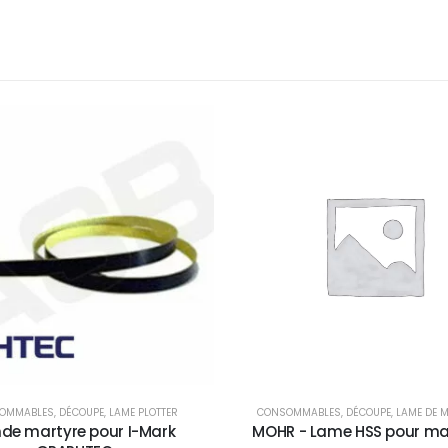
OMMABLES
,
DÉCOUPE
,
LAME PLOTTER
CONSOMMABLES
,
DÉCOUPE
,
LAME DE 
de martyre pour I-Mark
MOHR - Lame HSS pour ma