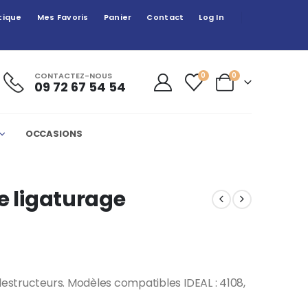
tique
Mes Favoris
Panier
Contact
Log In
CONTACTEZ-NOUS
0
0
09 72 67 54 54
OCCASIONS
de ligaturage
destructeurs. Modèles compatibles IDEAL : 4108,