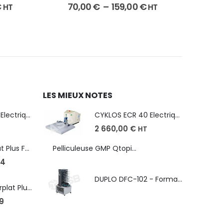
€
70,00
€
–
159,00
€
HT
HT
LES MIEUX NOTES
CYKLOS ECR 40 Electrique - Format A3, plusieurs unités coupe
CYKLOS ECR 40 Electrique - Format A3, plusieurs unités coupe
2 660,00
€
HT
Robopac Ecoplat Plus FR/FRD, frein à tension mécanique
Pelliculeuse GMP Qtopic 380 d'occasion
4
DUPLO DFC-102 - Format max. SRA3 - épaisseur de 50 à 130g/m
Robopac Masterplat Plus - FRD/PGS, ?conomie et performance
9