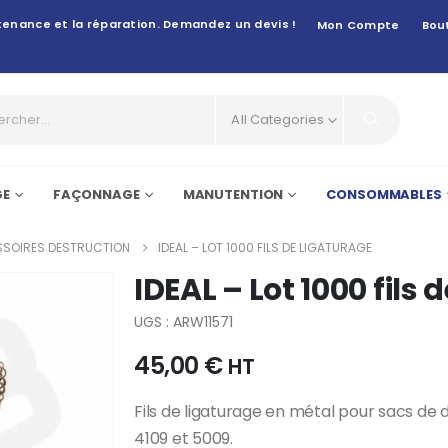
intenance et la réparation. Demandez un devis !
Mon Compte
Bou
All Categories
GE
FAÇONNAGE
MANUTENTION
CONSOMMABLES
SOIRES DESTRUCTION
IDEAL – LOT 1000 FILS DE LIGATURAGE
IDEAL – Lot 1000 fils 
UGS : ARW11571
45,00
€
HT
Fils de ligaturage en métal pour sacs de 
4109 et 5009.