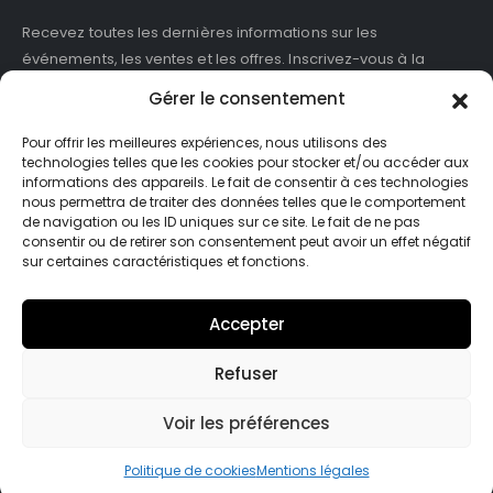
Recevez toutes les dernières informations sur les
événements, les ventes et les offres. Inscrivez-vous à la
newsletter :
Gérer le consentement
Pour offrir les meilleures expériences, nous utilisons des
technologies telles que les cookies pour stocker et/ou accéder aux
informations des appareils. Le fait de consentir à ces technologies
J'accepte de recevoir des newsletters et des informations
nous permettra de traiter des données telles que le comportement
marketing de ASB France.
de navigation ou les ID uniques sur ce site. Le fait de ne pas
consentir ou de retirer son consentement peut avoir un effet négatif
sur certaines caractéristiques et fonctions.
Accepter
Refuser
© Asb-france. 2025. Tout droits réservés
Voir les préférences
Politique de cookies
Mentions légales