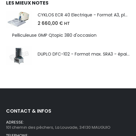
LES MIEUX NOTES
CYKLOS ECR 40 Electrique - Format A3, plusieurs unités coupe
2 660,00
€
HT
Pelliculeuse GMP Qtopic 380 d'occasion
DUPLO DFC-102 - Format max. SRA3 - épaisseur de 50 à 130g/m
CONTACT & INFOS
ADRESSE:
101 chemin des pêchers, La Louvade, 34130 MAUGUIO
TELEPHONE: