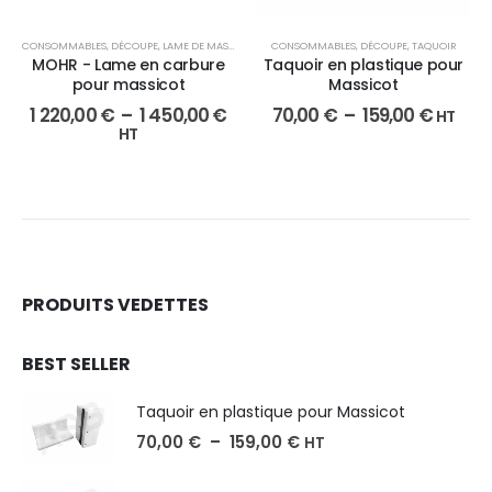
CONSOMMABLES
,
DÉCOUPE
,
LAME DE MASSICOT
CONSOMMABLES
,
DÉCOUPE
,
TAQUOIR
MOHR - Lame en carbure
Taquoir en plastique pour
pour massicot
Massicot
1 220,00
€
–
1 450,00
€
70,00
€
–
159,00
€
HT
HT
PRODUITS VEDETTES
BEST SELLER
Taquoir en plastique pour Massicot
70,00
€
–
159,00
€
HT