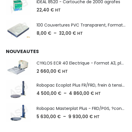
IDEAL 8520 - Cartouche de 2000 agrafes
22,40
€
HT
100 Couvertures PVC Transparent, Format A3-A4-A5
8,00
€
–
32,00
€
HT
NOUVEAUTES
CYKLOS ECR 40 Electrique - Format A3, plusieurs unités coupe
2 660,00
€
HT
Robopac Ecoplat Plus FR/FRD, frein à tension mécanique
4 500,00
€
–
4 860,00
€
HT
Robopac Masterplat Plus - FRD/PGS, ?conomie et performance
5 630,00
€
–
9 930,00
€
HT