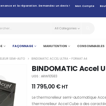
intenance et la réparation. Demandez un devis !
Mon Compte
Bou
All Categories
GE
FAÇONNAGE
MANUTENTION
CONSOMMABLES
LIEUR SEMI-AUTO
BINDOMATIC ACCEL ULTRA – FORMAT A4
BINDOMATIC Accel Ul
UGS : ARW10583
11 795,00
€
HT
Le thermorelieur semi-automatique Accel U
thermorelieur Accel Cube a des caractéris