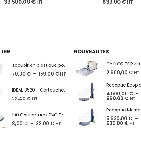
39 500,00
€
839,00
€
HT
HT
LLER
NOUVEAUTES
Taquoir en plastique pour Massicot
2 660,00
€
HT
70,00
€
–
159,00
€
HT
IDEAL 8520 - Cartouche de 2000 agrafes
4 500,00
€
–
860,00
€
22,40
€
HT
HT
100 Couvertures PVC Transparent, Format A3-A4-A5
5 630,00
€
–
930,00
€
8,00
€
–
32,00
€
HT
HT