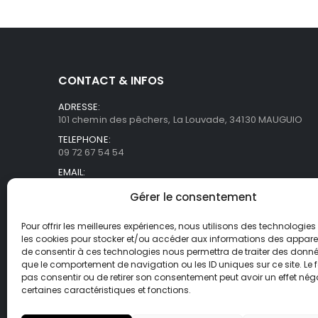
CONTACT & INFOS
ADRESSE:
101 chemin des pêchers, La Louvade, 34130 MAUGUIO
TELEPHONE:
09 72 67 54 54
EMAIL:
commercial@asb-france.fr
Gérer le consentement
HORAIRES
Lun- Ven / 9H00 - 18H00
Pour offrir les meilleures expériences, nous utilisons des technologies 
les cookies pour stocker et/ou accéder aux informations des appareils
de consentir à ces technologies nous permettra de traiter des donnée
que le comportement de navigation ou les ID uniques sur ce site. Le f
pas consentir ou de retirer son consentement peut avoir un effet néga
certaines caractéristiques et fonctions.