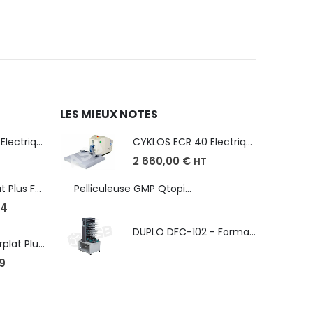
LES MIEUX NOTES
CYKLOS ECR 40 Electrique - Format A3, plusieurs unités coupe
CYKLOS ECR 40 Electrique - Format A3, plusieurs unités coupe
2 660,00
€
HT
Robopac Ecoplat Plus FR/FRD, frein à tension mécanique
Pelliculeuse GMP Qtopic 380 d'occasion
4
DUPLO DFC-102 - Format max. SRA3 - épaisseur de 50 à 130g/m
Robopac Masterplat Plus - FRD/PGS, ?conomie et performance
9