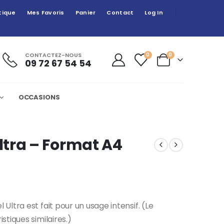
tique
Mes Favoris
Panier
Contact
Log In
CONTACTEZ-NOUS
0
0
09 72 67 54 54
OCCASIONS
tra – Format A4
ltra est fait pour un usage intensif. (Le
tiques similaires.)