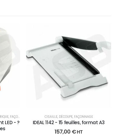
RIQUE
,
FAÇONNAGE
CISAILLE
,
DÉCOUPE
,
FAÇONNAGE
t LED - ?
IDEAL 1142 - 15 feuilles, format A3
les
157,00
€
HT