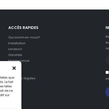
ACCÈS RAPIDES
N
Re
Qui sommes-nous?
év
Installation
ne
Livraison
Garantie
Maintenance
SAV
CGV
telles que
Mentions légales
in
. Le fait
s telles
ait de ne
tif sur