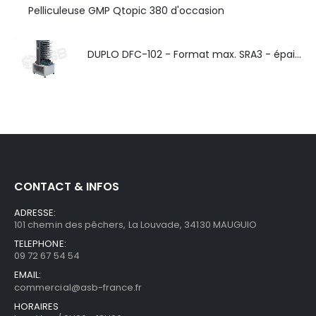
Pelliculeuse GMP Qtopic 380 d'occasion
DUPLO DFC-102 - Format max. SRA3 - épaisseur de 50 à 130g/m
CONTACT & INFOS
ADRESSE:
101 chemin des pêchers, La Louvade, 34130 MAUGUIO
TELEPHONE:
09 72 67 54 54
EMAIL:
commercial@asb-france.fr
HORAIRES