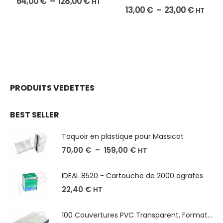
64,00
€
–
128,00
€
HT
13,00
€
–
23,00
€
HT
PRODUITS VEDETTES
BEST SELLER
Taquoir en plastique pour Massicot
70,00
€
–
159,00
€
HT
IDEAL 8520 - Cartouche de 2000 agrafes
22,40
€
HT
100 Couvertures PVC Transparent, Format A3-A4-A5