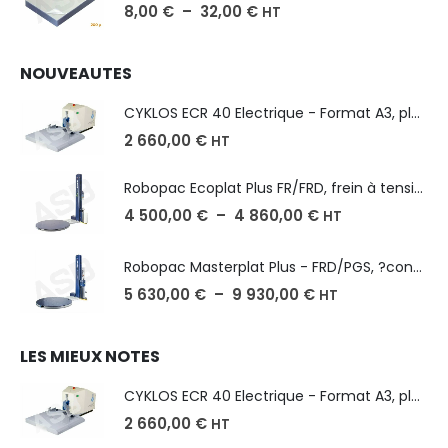
8,00
€
–
32,00
€
HT
NOUVEAUTES
CYKLOS ECR 40 Electrique - Format A3, plusieurs unités coupe
2 660,00
€
HT
Robopac Ecoplat Plus FR/FRD, frein à tension mécanique
4 500,00
€
–
4 860,00
€
HT
Robopac Masterplat Plus - FRD/PGS, ?conomie et performance
5 630,00
€
–
9 930,00
€
HT
LES MIEUX NOTES
CYKLOS ECR 40 Electrique - Format A3, plusieurs unités coupe
2 660,00
€
HT