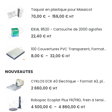
Taquoir en plastique pour Massicot
70,00
€
–
159,00
€
HT
IDEAL 8520 - Cartouche de 2000 agrafes
22,40
€
HT
100 Couvertures PVC Transparent, Format A3-A4-A5
8,00
€
–
32,00
€
HT
NOUVEAUTES
CYKLOS ECR 40 Electrique - Format A3, plusieurs unités coupe
2 660,00
€
HT
Robopac Ecoplat Plus FR/FRD, frein à tension mécanique
4 500,00
€
–
4 860,00
€
HT