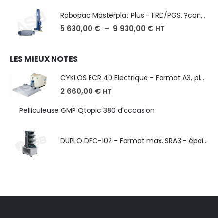
Robopac Masterplat Plus - FRD/PGS, ?conomie et performance
5 630,00
€
–
9 930,00
€
HT
LES MIEUX NOTES
CYKLOS ECR 40 Electrique - Format A3, plusieurs unités coupe
2 660,00
€
HT
Pelliculeuse GMP Qtopic 380 d'occasion
DUPLO DFC-102 - Format max. SRA3 - épaisseur de 50 à 130g/m