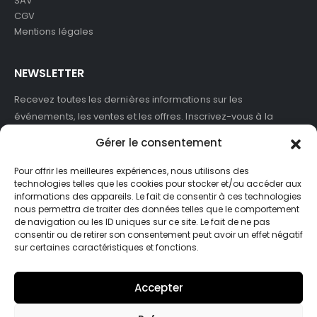
SAV
CGV
Mentions légales
NEWSLETTER
Recevez toutes les dernières informations sur les
événements, les ventes et les offres. Inscrivez-vous à la
newsletter :
Gérer le consentement
Pour offrir les meilleures expériences, nous utilisons des
technologies telles que les cookies pour stocker et/ou accéder aux
informations des appareils. Le fait de consentir à ces technologies
J'accepte de recevoir des newsletters et des informations
nous permettra de traiter des données telles que le comportement
marketing de ASB France.
de navigation ou les ID uniques sur ce site. Le fait de ne pas
consentir ou de retirer son consentement peut avoir un effet négatif
sur certaines caractéristiques et fonctions.
Accepter