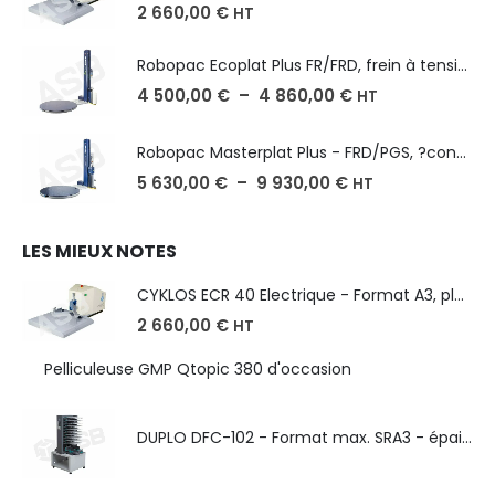
2 660,00
€
HT
Robopac Ecoplat Plus FR/FRD, frein à tension mécanique
4 500,00
€
–
4 860,00
€
HT
Robopac Masterplat Plus - FRD/PGS, ?conomie et performance
5 630,00
€
–
9 930,00
€
HT
LES MIEUX NOTES
CYKLOS ECR 40 Electrique - Format A3, plusieurs unités coupe
2 660,00
€
HT
Pelliculeuse GMP Qtopic 380 d'occasion
DUPLO DFC-102 - Format max. SRA3 - épaisseur de 50 à 130g/m