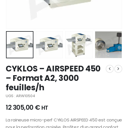
CYKLOS – AIRSPEED 450
– Format A2, 3000
feuilles/h
UGS : ARW10504
12 305,00
€
HT
La raineuse micro-perf CYKLOS AIRSPEED 450 est conçue
pour la perforation croisée. Profitez d’un grand confort