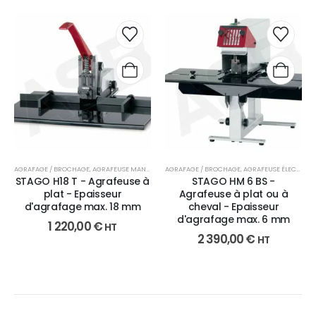
AGRAFAGE / BROCHAGE
,
AGRAFEUSE MANUELLE
,
AGRAFAGE / BROCHAGE
FAÇONNAGE
,
AGRAFEUSE ÉLECTRIQUE
STAGO H18 T - Agrafeuse à
STAGO HM 6 BS -
plat - Epaisseur
Agrafeuse à plat ou à
d'agrafage max. 18 mm
cheval - Epaisseur
d'agrafage max. 6 mm
1 220,00
€
HT
2 390,00
€
HT