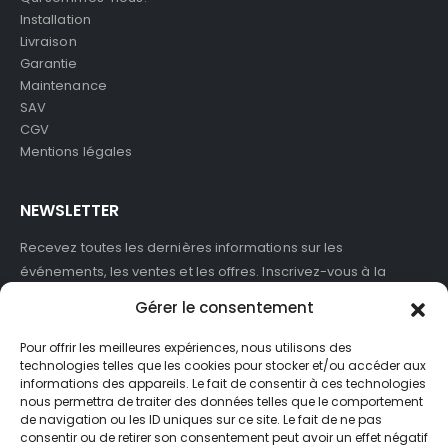
Installation
Livraison
Garantie
Maintenance
SAV
CGV
Mentions légales
NEWSLETTER
Recevez toutes les dernières informations sur les
événements, les ventes et les offres. Inscrivez-vous à la
newsletter :
Gérer le consentement
Pour offrir les meilleures expériences, nous utilisons des
technologies telles que les cookies pour stocker et/ou accéder aux
informations des appareils. Le fait de consentir à ces technologies
J'accepte de recevoir des newsletters et des informations
nous permettra de traiter des données telles que le comportement
marketing de ASB France.
de navigation ou les ID uniques sur ce site. Le fait de ne pas
consentir ou de retirer son consentement peut avoir un effet négatif