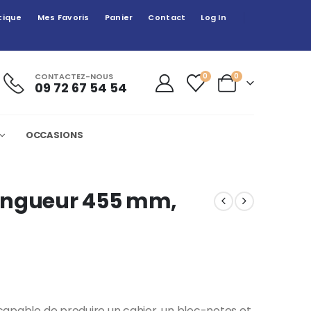
tique
Mes Favoris
Panier
Contact
Log In
CONTACTEZ-NOUS
0
0
09 72 67 54 54
OCCASIONS
 Longueur 455 mm,
t capable de produire un cahier, un bloc-notes et