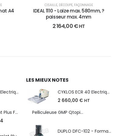
E
CISAILLE
,
DÉCOUPE
,
FAÇONNAGE
rmat A4
IDEAL 1110 - Laize max. 580mm, ?
paisseur max. 4mm
2 164,00
€
HT
LES MIEUX NOTES
CYKLOS ECR 40 Electrique - Format A3, plusieurs unités coupe
CYKLOS ECR 40 Electrique - Format A3, plusieurs unités coupe
2 660,00
€
HT
Robopac Ecoplat Plus FR/FRD, frein à tension mécanique
Pelliculeuse GMP Qtopic 380 d'occasion
4
DUPLO DFC-102 - Format max. SRA3 - épaisseur de 50 à 130g/m