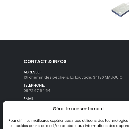
CONTACT & INFOS
ADRESSE:
101 chemin des pêchers, La Louvade, 34130 MAUGUIO
TELEPHONE:
09 72 67 54 54
EMAIL:
commercial@asb-france.fr
Gérer le consentement
HORAIRES
Lun- Ven / 9H00 - 18H00
Pour offrir les meilleures expériences, nous utilisons des technologies 
les cookies pour stocker et/ou accéder aux informations des appareils