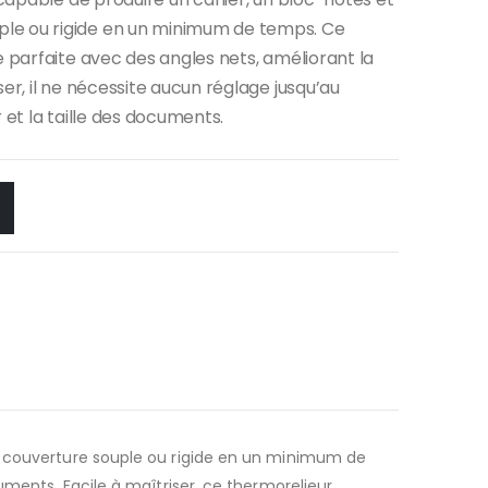
le ou rigide en un minimum de temps. Ce
e parfaite avec des angles nets, améliorant la
er, il ne nécessite aucun réglage jusqu’au
 et la taille des documents.
ne couverture souple ou rigide en un minimum de
uments. Facile à maîtriser, ce thermorelieur