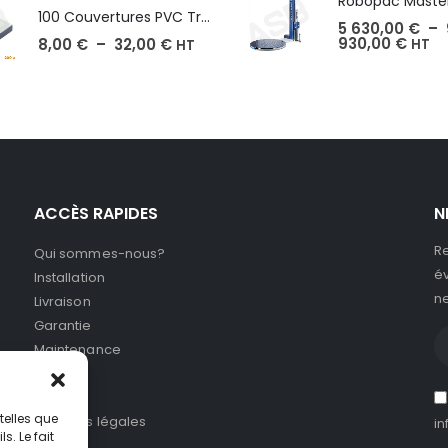
100 Couvertures PVC Transparent, Format A3-A4-A5
5 630,00
€
–
930,00
€
8,00
€
–
32,00
€
HT
HT
ACCÈS RAPIDES
N
Re
Qui sommes-nous?
év
Installation
ne
Livraison
Garantie
Maintenance
SAV
CGV
telles que
Mentions légales
in
. Le fait