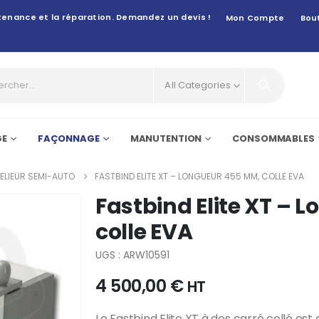
intenance et la réparation. Demandez un devis !
Mon Compte
Bou
All Categories
GE
FAÇONNAGE
MANUTENTION
CONSOMMABLES
LIEUR SEMI-AUTO
FASTBIND ELITE XT – LONGUEUR 455 MM, COLLE EVA
Fastbind Elite XT –
colle EVA
UGS : ARW10591
4 500,00
€
HT
Le Fastbind Elite XT à dos carré collé es