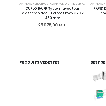
AGRAFAGE / BROCHAGE
,
FAÇONNAGE
,
SYSTÈME DE BROCHAGE
AGRAFAGE /
DUPLO 150FR System avec tour
RAPID 
d'assemblage - Format max. 320 x
épa
450 mm
25 078,00
€
HT
PRODUITS VEDETTES
BEST SE