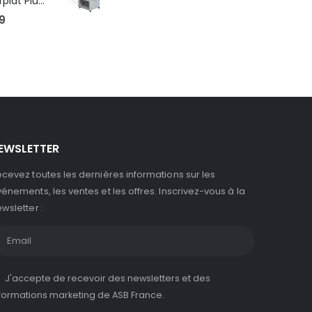
Robopac Masterplat Plus - FRD/PGS, ?conomie et performance
9
EWSLETTER
cevez toutes les dernières informations sur les
énements, les ventes et les offres. Inscrivez-vous à la
wsletter :
J'accepte de recevoir des newsletters et des
formations marketing de ASB France.