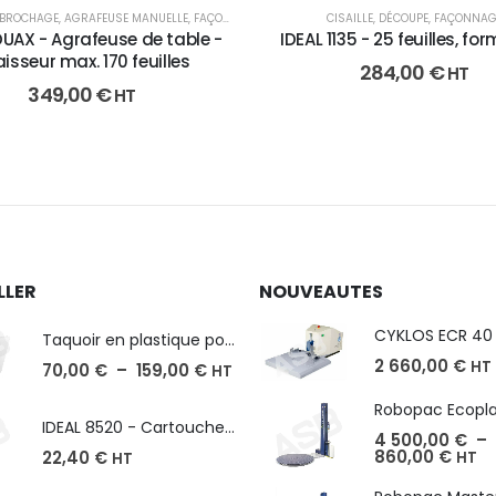
 BROCHAGE
,
AGRAFEUSE MANUELLE
,
FAÇONNAGE
CISAILLE
,
DÉCOUPE
,
FAÇONNAG
DUAX - Agrafeuse de table -
IDEAL 1135 - 25 feuilles, fo
isseur max. 170 feuilles
284,00
€
HT
349,00
€
HT
LLER
NOUVEAUTES
Taquoir en plastique pour Massicot
2 660,00
€
HT
70,00
€
–
159,00
€
HT
IDEAL 8520 - Cartouche de 2000 agrafes
4 500,00
€
–
860,00
€
22,40
€
HT
HT