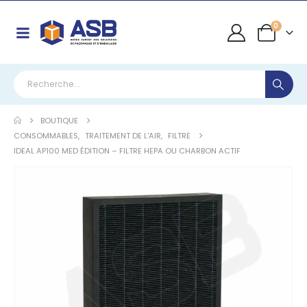
0
BOUTIQUE
CONSOMMABLES
,
TRAITEMENT DE L'AIR
,
FILTRE
IDEAL AP100 MED ÉDITION – FILTRE HEPA OU CHARBON ACTIF