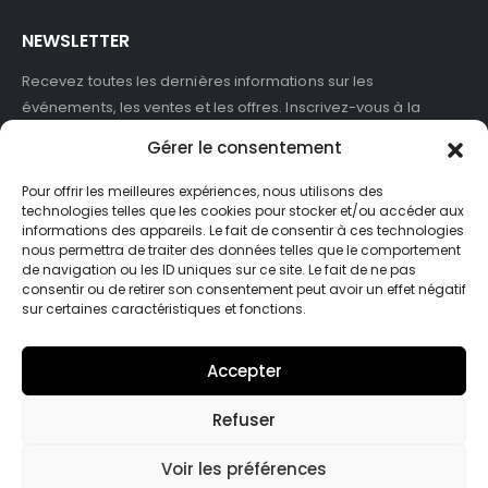
NEWSLETTER
Recevez toutes les dernières informations sur les
événements, les ventes et les offres. Inscrivez-vous à la
newsletter :
Gérer le consentement
Pour offrir les meilleures expériences, nous utilisons des
technologies telles que les cookies pour stocker et/ou accéder aux
informations des appareils. Le fait de consentir à ces technologies
J'accepte de recevoir des newsletters et des informations
nous permettra de traiter des données telles que le comportement
marketing de ASB France.
de navigation ou les ID uniques sur ce site. Le fait de ne pas
consentir ou de retirer son consentement peut avoir un effet négatif
sur certaines caractéristiques et fonctions.
Accepter
Refuser
© Asb-france. 2025. Tout droits réservés
Voir les préférences