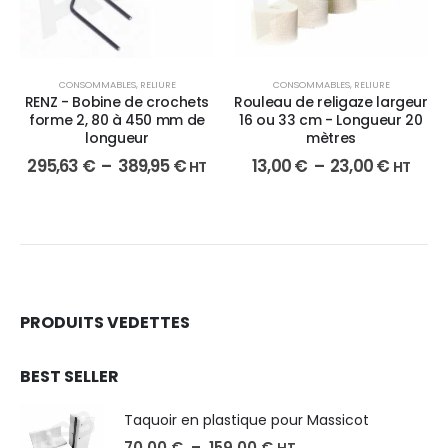
CONSOMMABLES
,
RELIURE
CONSOMMABLES
,
RELIURE
RENZ - Bobine de crochets
Rouleau de religaze largeur
forme 2, 80 à 450 mm de
16 ou 33 cm - Longueur 20
longueur
mètres
295,63
€
–
389,95
€
13,00
€
–
23,00
€
HT
HT
PRODUITS VEDETTES
BEST SELLER
Taquoir en plastique pour Massicot
70,00
€
–
159,00
€