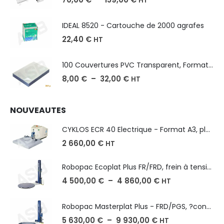
HT
IDEAL 8520 - Cartouche de 2000 agrafes
22,40
€
HT
100 Couvertures PVC Transparent, Format A3-A4-A5
8,00
€
–
32,00
€
HT
NOUVEAUTES
CYKLOS ECR 40 Electrique - Format A3, plusieurs unités coupe
2 660,00
€
HT
Robopac Ecoplat Plus FR/FRD, frein à tension mécanique
4 500,00
€
–
4 860,00
€
HT
Robopac Masterplat Plus - FRD/PGS, ?conomie et performance
5 630,00
€
–
9 930,00
€
HT