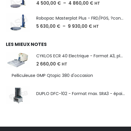
4 500,00
€
–
4 860,00
€
HT
Robopac Masterplat Plus - FRD/PGS, ?conomie et performance
5 630,00
€
–
9 930,00
€
HT
LES MIEUX NOTES
CYKLOS ECR 40 Electrique - Format A3, plusieurs unités coupe
2 660,00
€
HT
Pelliculeuse GMP Qtopic 380 d'occasion
DUPLO DFC-102 - Format max. SRA3 - épaisseur de 50 à 130g/m