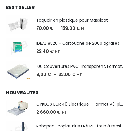
BEST SELLER
Taquoir en plastique pour Massicot
70,00
€
–
159,00
€
HT
IDEAL 8520 - Cartouche de 2000 agrafes
22,40
€
HT
100 Couvertures PVC Transparent, Format A3-A4-A5
8,00
€
–
32,00
€
HT
NOUVEAUTES
CYKLOS ECR 40 Electrique - Format A3, plusieurs unités coupe
2 660,00
€
HT
Robopac Ecoplat Plus FR/FRD, frein à tension mécanique