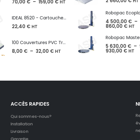
2 660,00
€
HT
70,00
€
–
159,00
€
HT
IDEAL 8520 - Cartouche de 2000 agrafes
4 500,00
€
–
860,00
€
22,40
€
HT
HT
100 Couvertures PVC Transparent, Format A3-A4-A5
5 630,00
€
–
930,00
€
8,00
€
–
32,00
€
HT
HT
ACCÈS RAPIDES
N
Re
Qui sommes-nous?
év
Installation
ne
Livraison
Garantie