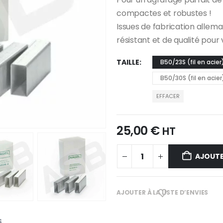
compactes et robustes !
Issues de fabrication allem
résistant et de qualité pour
TAILLE
B50/23S (fil en acier
B50/30S (fil en acier
EFFACER
25,00
€
HT
AJOUTE
AJOUTER À LA LISTE D’ENVIES
S