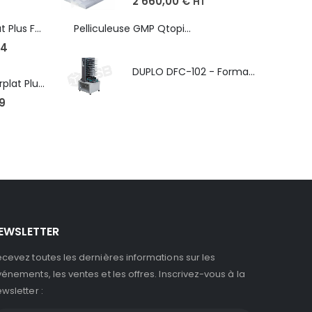
2 660,00
€
HT
Robopac Ecoplat Plus FR/FRD, frein à tension mécanique
Pelliculeuse GMP Qtopic 380 d'occasion
4
DUPLO DFC-102 - Format max. SRA3 - épaisseur de 50 à 130g/m
Robopac Masterplat Plus - FRD/PGS, ?conomie et performance
9
EWSLETTER
cevez toutes les dernières informations sur les
énements, les ventes et les offres. Inscrivez-vous à la
wsletter :