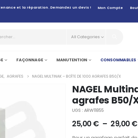
intenance et la réparation. Demandez un devis !
Mon Compte
Bou
All Categories
GE
FAÇONNAGE
MANUTENTION
CONSOMMABLES
GE
,
AGRAFES
NAGEL MULTINAK – BOÎTE DE 1000 AGRAFES B50/X
NAGEL Multina
agrafes B50/
UGS : ARW11855
25,00
€
–
29,00
€
Pour un agrafage parfait de 