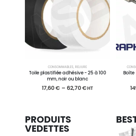
CONSOMMABLES
,
RELIURE
CONS
Toile plastifiée adhésive - 25 à 100
Boîte
mm, noir ou blanc
17,60
€
–
62,70
€
14
HT
PRODUITS
BEST
VEDETTES