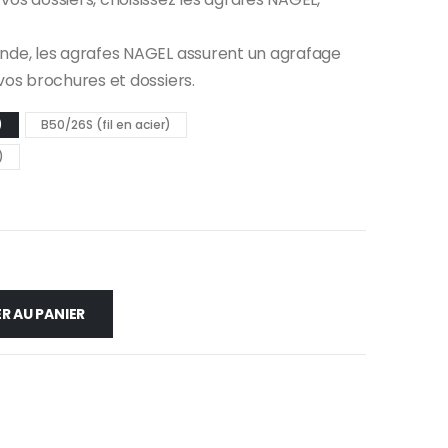
ande, les agrafes NAGEL assurent un agrafage
 vos brochures et dossiers.
)
B50/26S (fil en acier)
)
R AU PANIER