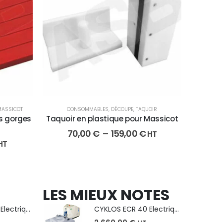
MASSICOT
CONSOMMABLES
,
DÉCOUPE
,
TAQUOIR
ns gorges
Taquoir en plastique pour Massicot
70,00
€
–
159,00
€
HT
HT
LES MIEUX NOTES
CYKLOS ECR 40 Electrique - Format A3, plusieurs unités coupe
CYKLOS ECR 40 Electrique - Format A3, plusieurs unités coupe