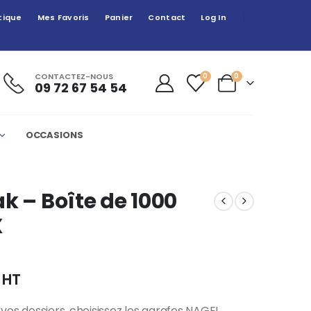
tique
Mes Favoris
Panier
Contact
Log In
CONTACTEZ-NOUS
0
0
09 72 67 54 54
OCCASIONS
k – Boîte de 1000
X
HT
vos dossiers, choisissez les agrafes NAGEL,