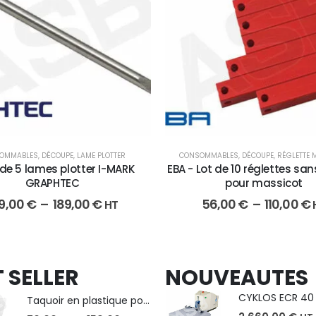
OMMABLES
,
DÉCOUPE
,
LAME PLOTTER
CONSOMMABLES
,
DÉCOUPE
,
RÉGLETTE 
 de 5 lames plotter I-MARK
EBA - Lot de 10 réglettes sa
GRAPHTEC
pour massicot
9,00
€
–
189,00
€
56,00
€
–
110,00
€
HT
 SELLER
NOUVEAUTES
Taquoir en plastique pour Massicot