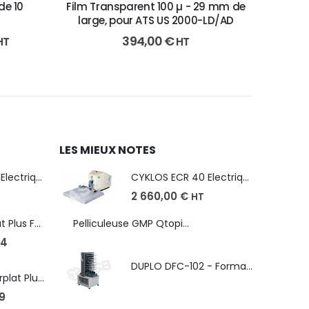
de 10
Film Transparent 100 µ - 29 mm de
large, pour ATS US 2000-LD/AD
394,00
€
HT
HT
LES MIEUX NOTES
CYKLOS ECR 40 Electrique - Format A3, plusieurs unités coupe
CYKLOS ECR 40 Electrique - Format A3, plusieurs unités coupe
2 660,00
€
HT
Robopac Ecoplat Plus FR/FRD, frein à tension mécanique
Pelliculeuse GMP Qtopic 380 d'occasion
4
DUPLO DFC-102 - Format max. SRA3 - épaisseur de 50 à 130g/m
Robopac Masterplat Plus - FRD/PGS, ?conomie et performance
9