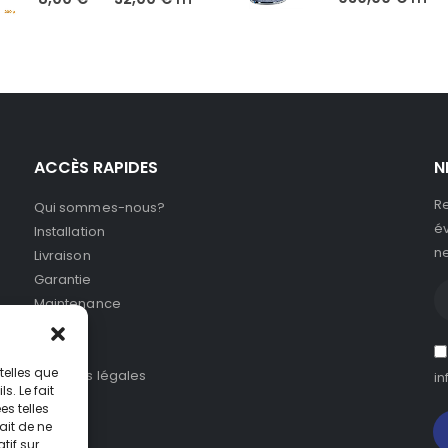
ACCÈS RAPIDES
N
Re
Qui sommes-nous?
év
Installation
ne
Livraison
Garantie
Maintenance
SAV
CGV
telles que
Mentions légales
in
. Le fait
s telles
ait de ne
tif sur