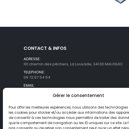
CONTACT & INFOS
ADRESSE:
101 chemin des pêchers, La Louvade, 34130 MAUGUIO
TELEPHONE:
09 72 67 54 54
EMAIL:
commercial@asb-france.fr
Gérer le consentement
HORAIRES
Lun- Ven / 9H00 - 18H00
Pour offrir les meilleures expériences, nous utilisons des technologies 
les cookies pour stocker et/ou accéder aux informations des appareils
de consentir à ces technologies nous permettra de traiter des donnée
que le comportement de navigation ou les ID uniques sur ce site. Le f
pas consentir ou de retirer son consentement peut avoir un effet néga