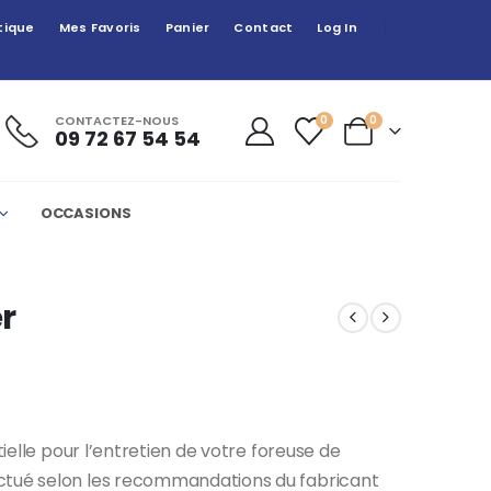
tique
Mes Favoris
Panier
Contact
Log In
CONTACTEZ-NOUS
0
0
09 72 67 54 54
OCCASIONS
er
tielle pour l’entretien de votre foreuse de
ctué selon les recommandations du fabricant