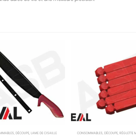
MMABLES
,
DÉCOUPE
,
LAME DE CISAILLE
CONSOMMABLES
,
DÉCOUPE
,
RÉGLETTE 