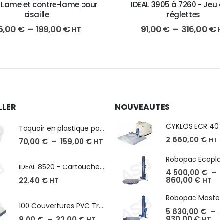
- Lame et contre-lame pour
IDEAL 3905 à 7260 - Jeu 
cisaille
réglettes
5,00
€
–
199,00
€
91,00
€
–
316,00
€
HT
LLER
NOUVEAUTES
Taquoir en plastique pour Massicot
2 660,00
€
HT
70,00
€
–
159,00
€
HT
IDEAL 8520 - Cartouche de 2000 agrafes
4 500,00
€
–
860,00
€
22,40
€
HT
HT
100 Couvertures PVC Transparent, Format A3-A4-A5
5 630,00
€
–
930,00
€
8,00
€
–
32,00
€
HT
HT