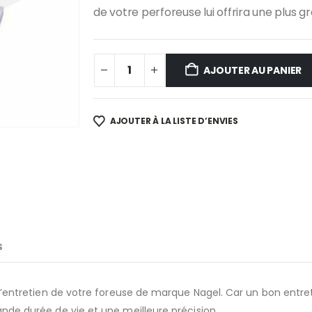
de votre perforeuse lui offrira une plus g
AJOUTER AU PANIER
AJOUTER À LA LISTE D’ENVIES
S
our l’entretien de votre foreuse de marque Nagel. Car un bon en
rande durée de vie et une meilleure précision.