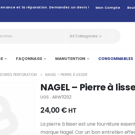
intenance et la réparation. Demandez un devis !
Mon Compte
Bou
All Categories
GE
FAÇONNAGE
MANUTENTION
CONSOMMABLES
SOIRES PERFORATION
NAGEL – PIERRE À LISSER
NAGEL – Pierre à liss
UGS : ARW11292
24,00
€
HT
La pierre à lisser est une fourniture essen
marque Nagel. Car un bon entretien effe