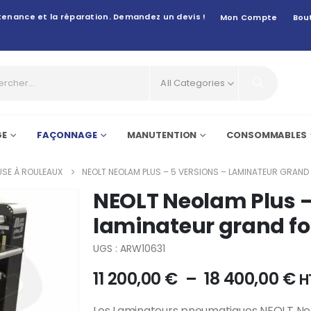
intenance et la réparation. Demandez un devis !
Mon Compte
Bou
All Categories
GE
FAÇONNAGE
MANUTENTION
CONSOMMABLES
EUSE À ROULEAUX
NEOLT NEOLAM PLUS – 5 VERSIONS – LAMINATEUR GRAN
NEOLT Neolam Plus –
laminateur grand f
UGS : ARW10631
11 200,00
€
–
18 400,00
€
H
Les Laminateurs pneumatiques NEOLT Neol