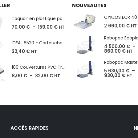
LLER
NOUVEAUTES
Taquoir en plastique pour Massicot
2 660,00
€
HT
70,00
€
–
159,00
€
HT
IDEAL 8520 - Cartouche de 2000 agrafes
4 500,00
€
–
860,00
€
22,40
€
HT
HT
100 Couvertures PVC Transparent, Format A3-A4-A5
5 630,00
€
–
930,00
€
8,00
€
–
32,00
€
HT
HT
ACCÈS RAPIDES
N