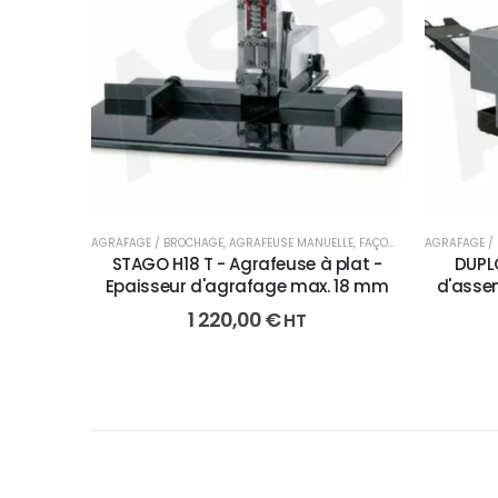
AGRAFAGE / BROCHAGE
,
AGRAFEUSE MANUELLE
,
FAÇONNAGE
AGRAFAGE /
STAGO H18 T - Agrafeuse à plat -
DUPL
Epaisseur d'agrafage max. 18 mm
d'asse
1 220,00
€
HT