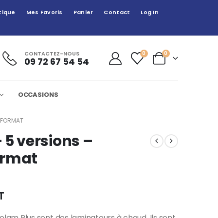
tique
Mes Favoris
Panier
Contact
Log In
CONTACTEZ-NOUS
0
0
09 72 67 54 54
OCCASIONS
D FORMAT
 5 versions –
ormat
T
am Plus sont des laminateurs à chaud. Ils sont