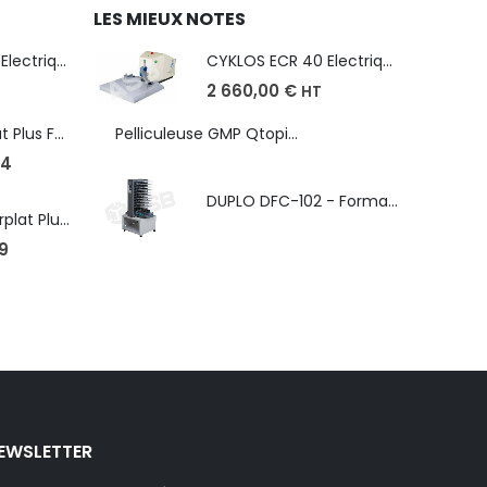
LES MIEUX NOTES
CYKLOS ECR 40 Electrique - Format A3, plusieurs unités coupe
CYKLOS ECR 40 Electrique - Format A3, plusieurs unités coupe
2 660,00
€
HT
Robopac Ecoplat Plus FR/FRD, frein à tension mécanique
Pelliculeuse GMP Qtopic 380 d'occasion
4
DUPLO DFC-102 - Format max. SRA3 - épaisseur de 50 à 130g/m
Robopac Masterplat Plus - FRD/PGS, ?conomie et performance
9
EWSLETTER