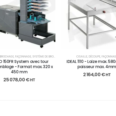
 BROCHAGE
,
FAÇONNAGE
,
SYSTÈME DE BROCHAGE
CISAILLE
,
DÉCOUPE
,
FAÇONNAG
O 150FR System avec tour
IDEAL 1110 - Laize max. 58
mblage - Format max. 320 x
paisseur max. 4m
450 mm
2 164,00
€
HT
25 078,00
€
HT