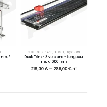
E
COUPEUSE DE PLANS
,
DÉCOUPE
,
FAÇONNAGE
0mm, ?
Desk Trim - 3 versions - Longueur
m
max. 1000 mm
218,00
€
–
285,00
€
HT