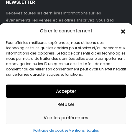
NEWSLETTER
Recevez toutes les dernières informations sur les
événements, les ventes et les offres. Inscrivez-vous à la
newsletter :
Gérer le consentement
Pour offrir les meilleures expériences, nous utilisons des
technologies telles que les cookies pour stocker et/ou accéder aux
informations des appareils. Le fait de consentir à ces technologies
J'accepte de recevoir des newsletters et des informations
nous permettra de traiter des données telles que le comportement
marketing de ASB France.
de navigation ou les ID uniques sur ce site. Le fait de ne pas
consentir ou de retirer son consentement peut avoir un effet négatif
sur certaines caractéristiques et fonctions.
Accepter
Refuser
© Asb-france. 2025. Tout droits réservés
Voir les préférences
Politique de cookies
Mentions légales