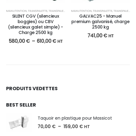
MANUTENTION
,
TRANSPALETTE
,
TRANSPALETTE MANUEL
MANUTENTION
,
TRANSPALETTE
,
TRANSPALETTE MANUEL
SILENT CGV (silencieux
GALVAC25 - Manuel
boggies) ou CBV
premium galvanisé, charge
(silencieux galet simple) -
2500 kg
Charge 2500 kg
741,00
€
HT
580,00
€
–
610,00
€
HT
PRODUITS VEDETTES
BEST SELLER
Taquoir en plastique pour Massicot
70,00
€
–
159,00
€
HT