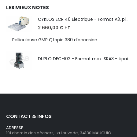
LES MIEUX NOTES
CYKLOS ECR 40 Electrique - Format A3, plusieurs unités coupe
2 660,00
€
HT
Pelliculeuse GMP Qtopic 380 d'occasion
DUPLO DFC-102 - Format max. SRA3 - épaisseur de 50 à 130g/m
CONTACT & INFOS
ADRESSE:
101 chemin des pêchers, La Louvade, 34130 MAUGUIO