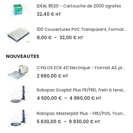
IDEAL 8520 - Cartouche de 2000 agrafes
22,40
€
HT
100 Couvertures PVC Transparent, Format A3-A4-A5
8,00
€
–
32,00
€
HT
NOUVEAUTES
CYKLOS ECR 40 Electrique - Format A3, plusieurs unités coupe
2 660,00
€
HT
Robopac Ecoplat Plus FR/FRD, frein à tension mécanique
4 500,00
€
–
4 860,00
€
HT
Robopac Masterplat Plus - FRD/PGS, ?conomie et performance
5 630,00
€
–
9 930,00
€
HT