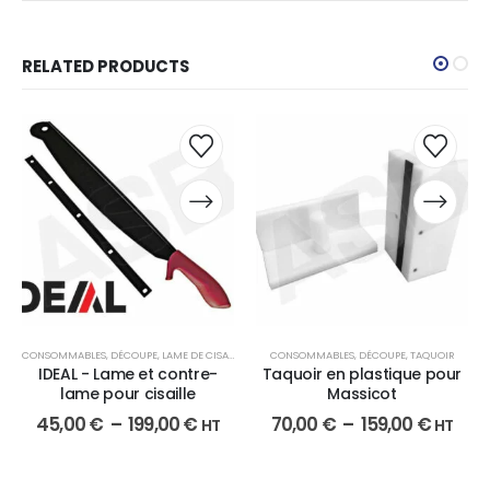
RELATED PRODUCTS
CONSOMMABLES
,
DÉCOUPE
,
LAME DE CISAILLE
CONSOMMABLES
,
DÉCOUPE
,
TAQUOIR
IDEAL - Lame et contre-
Taquoir en plastique pour
lame pour cisaille
Massicot
45,00
€
–
199,00
€
70,00
€
–
159,00
€
HT
HT