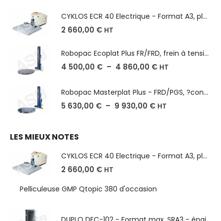
CYKLOS ECR 40 Electrique - Format A3, plusieurs unités coupe
2 660,00
€
HT
Robopac Ecoplat Plus FR/FRD, frein à tension mécanique
4 500,00
€
–
4 860,00
€
HT
Robopac Masterplat Plus - FRD/PGS, ?conomie et performance
5 630,00
€
–
9 930,00
€
HT
LES MIEUX NOTES
CYKLOS ECR 40 Electrique - Format A3, plusieurs unités coupe
2 660,00
€
HT
Pelliculeuse GMP Qtopic 380 d'occasion
DUPLO DFC-102 - Format max. SRA3 - épaisseur de 50 à 130g/m