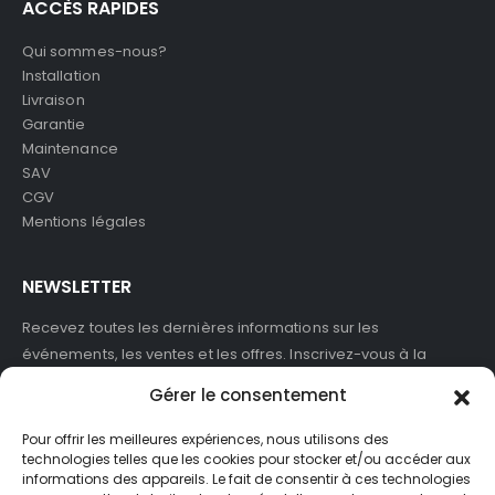
ACCÈS RAPIDES
Qui sommes-nous?
Installation
Livraison
Garantie
Maintenance
SAV
CGV
Mentions légales
NEWSLETTER
Recevez toutes les dernières informations sur les
événements, les ventes et les offres. Inscrivez-vous à la
newsletter :
Gérer le consentement
Pour offrir les meilleures expériences, nous utilisons des
technologies telles que les cookies pour stocker et/ou accéder aux
informations des appareils. Le fait de consentir à ces technologies
J'accepte de recevoir des newsletters et des informations