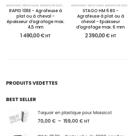
AGRAFAGE / BROCHAGE
,
AGRAFEUSE ÉLECTRIQUE
AGRAFAGE / BROCHAGE
,
FAÇONNAGE
,
AGRAFEUSE ÉLECTRIQUE
RAPID 106E - Agrafeuse à
STAGO HM 6 BS -
plat ou à cheval -
Agrafeuse à plat ou à
épaisseur d'agrafage max.
cheval - Epaisseur
4,5 mm
d'agrafage max. 6 mm
1 490,00
€
2 390,00
€
HT
HT
PRODUITS VEDETTES
BEST SELLER
Taquoir en plastique pour Massicot
70,00
€
–
159,00
€
HT