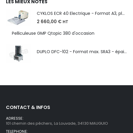
LES MIEUX NOTES
CYKLOS ECR 40 Electrique - Format A3, plusieurs unités coupe
2 660,00
€
HT
Pelliculeuse GMP Qtopic 380 d'occasion
DUPLO DFC-102 - Format max. SRA3 - épaisseur de 50 à 130g/m
CONTACT & INFOS
ADRESSE:
101 chemin des pêchers, La Louvade, 34130 MAUGUIO
TELEPHONE: