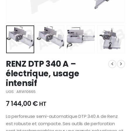
RENZ DTP 340 A –
électrique, usage
intensif
UGS : ARW10665
7 144,00
€
HT
La perforeuse semi-automatique DTP 340 A de Renz
est robuste et compacte. Ses outils de perforation
sont interchangeables pour une grande polyvalence et