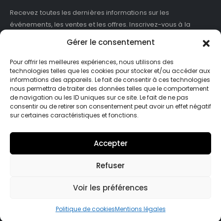
Recevez toutes les dernières informations sur les
événements, les ventes et les offres. Inscrivez-vous à la
newsletter :
Gérer le consentement
Pour offrir les meilleures expériences, nous utilisons des
technologies telles que les cookies pour stocker et/ou accéder aux
informations des appareils. Le fait de consentir à ces technologies
J'accepte de recevoir des newsletters et des informations
nous permettra de traiter des données telles que le comportement
marketing de ASB France.
de navigation ou les ID uniques sur ce site. Le fait de ne pas
consentir ou de retirer son consentement peut avoir un effet négatif
sur certaines caractéristiques et fonctions.
Accepter
Refuser
© Asb-france. 2025. Tout droits réservés
Voir les préférences
Politique de cookies
Mentions légales