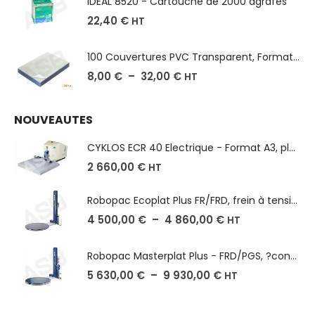
IDEAL 8520 - Cartouche de 2000 agrafes
22,40
€
HT
100 Couvertures PVC Transparent, Format A3-A4-A5
8,00
€
–
32,00
€
HT
NOUVEAUTES
CYKLOS ECR 40 Electrique - Format A3, plusieurs unités coupe
2 660,00
€
HT
Robopac Ecoplat Plus FR/FRD, frein à tension mécanique
4 500,00
€
–
4 860,00
€
HT
Robopac Masterplat Plus - FRD/PGS, ?conomie et performance
5 630,00
€
–
9 930,00
€
HT