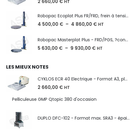
2 660,00
€
HT
Robopac Ecoplat Plus FR/FRD, frein à tension mécanique
4 500,00
€
–
4 860,00
€
HT
Robopac Masterplat Plus - FRD/PGS, ?conomie et performance
5 630,00
€
–
9 930,00
€
HT
LES MIEUX NOTES
CYKLOS ECR 40 Electrique - Format A3, plusieurs unités coupe
2 660,00
€
HT
Pelliculeuse GMP Qtopic 380 d'occasion
DUPLO DFC-102 - Format max. SRA3 - épaisseur de 50 à 130g/m