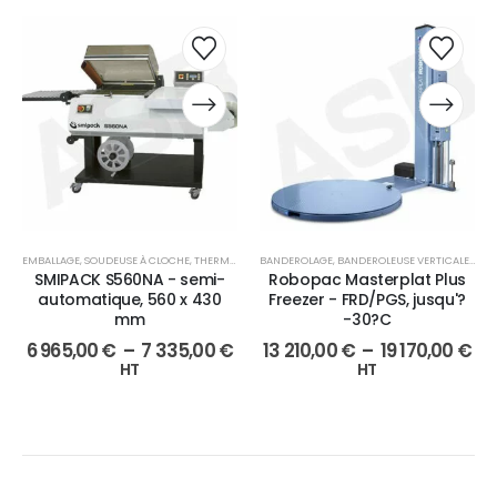
EMBALLAGE
,
SOUDEUSE À CLOCHE
,
THERMO-RÉTRACTABLE
BANDEROLAGE
,
BANDEROLEUSE VERTICALE
,
EMB
SMIPACK S560NA - semi-
Robopac Masterplat Plus
automatique, 560 x 430
Freezer - FRD/PGS, jusqu'?
mm
-30?C
6 965,00
€
–
7 335,00
€
13 210,00
€
–
19 170,00
€
HT
HT