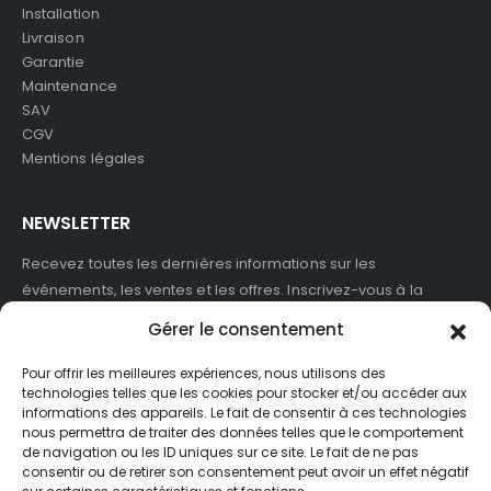
Installation
Livraison
Garantie
Maintenance
SAV
CGV
Mentions légales
NEWSLETTER
Recevez toutes les dernières informations sur les
événements, les ventes et les offres. Inscrivez-vous à la
newsletter :
Gérer le consentement
Pour offrir les meilleures expériences, nous utilisons des
technologies telles que les cookies pour stocker et/ou accéder aux
informations des appareils. Le fait de consentir à ces technologies
J'accepte de recevoir des newsletters et des informations
nous permettra de traiter des données telles que le comportement
marketing de ASB France.
de navigation ou les ID uniques sur ce site. Le fait de ne pas
consentir ou de retirer son consentement peut avoir un effet négatif