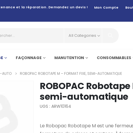
intenance et la réparation. Demandez un devis !
Mon Compte
Bou
All Categories
GE
FAÇONNAGE
MANUTENTION
CONSOMMABLES
I-AUTO
ROBOPAC ROBOTAPE M – FORMAT FIXE, SEMI-AUTOMATIQUE
ROBOPAC Robotape M
semi-automatique
UGS : ARW10164
Le Robopac Robotape M est une fermeus