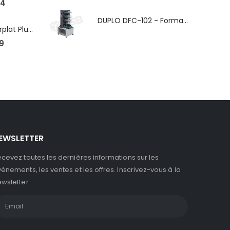
4
DUPLO DFC-102 - Format max. SRA3 - épaisseur de 50 à 130g/m
Robopac Masterplat Plus - FRD/PGS, ?conomie et performance
9
EWSLETTER
cevez toutes les dernières informations sur les
énements, les ventes et les offres. Inscrivez-vous à la
wsletter :