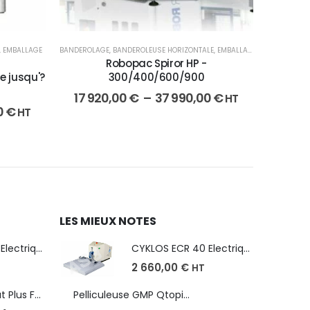
,
EMBALLAGE
BANDEROLAGE
,
BANDEROLEUSE HORIZONTALE
,
EMBALLAGE
Robopac Spiror HP -
e jusqu'?
300/400/600/900
17 920,00
€
–
37 990,00
€
HT
0
€
HT
LES MIEUX NOTES
CYKLOS ECR 40 Electrique - Format A3, plusieurs unités coupe
CYKLOS ECR 40 Electrique - Format A3, plusieurs unités coupe
2 660,00
€
HT
Robopac Ecoplat Plus FR/FRD, frein à tension mécanique
Pelliculeuse GMP Qtopic 380 d'occasion