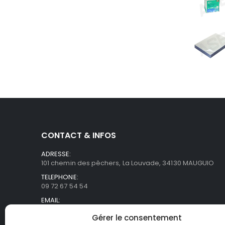
CONTACT & INFOS
ADRESSE:
101 chemin des pêchers, La Louvade, 34130 MAUGUIO
TELEPHONE:
09 72 67 54 54
EMAIL:
commercial@asb-france.fr
Gérer le consentement
HORAIRES