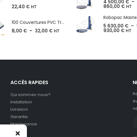
4 500,00
€
–
860,00
€
22,40
€
HT
HT
100 Couvertures PVC Transparent, Format A3-A4-A5
5 630,00
€
–
930,00
€
8,00
€
–
32,00
€
HT
HT
ACCÈS RAPIDES
N
Re
Qui sommes-nous?
év
Installation
ne
Livraison
Garantie
Maintenance
SAV