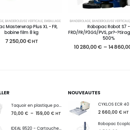
GE
,
BANDEROLEUSE VERTICALE
,
EMBALLAGE
BANDEROLAGE
,
BANDEROLEUSE VERTICALE
c Masterwrap Plus XL - FR,
Robopac Robot S7 -
bobine film 8 kg
FRD/FR/P3GS/PVS, pr?-?tirag
500%
7 250,00
€
HT
10 280,00
€
–
14 860,0
LLER
NOUVEAUTES
Taquoir en plastique pour Massicot
2 660,00
€
HT
70,00
€
–
159,00
€
HT
IDEAL 8520 - Cartouche de 2000 agrafes