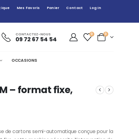
tique
Mes Favoris
Panier
Contact
Log In
CONTACTEZ-NOUS
0
0
09 72 67 54 54
OCCASIONS
 – format fixe,
e de cartons semi-automatique conçue pour la