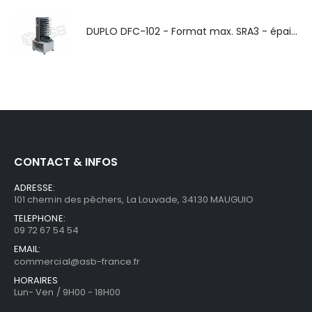
DUPLO DFC-102 - Format max. SRA3 - épaisseur de 50 à 130g/m
CONTACT & INFOS
ADRESSE:
101 chemin des pêchers, La Louvade, 34130 MAUGUIO
TELEPHONE:
09 72 67 54 54
EMAIL:
commercial@asb-france.fr
HORAIRES
Lun- Ven / 9H00 - 18H00