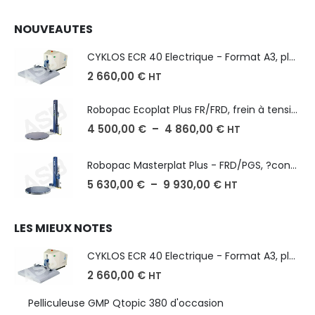
NOUVEAUTES
CYKLOS ECR 40 Electrique - Format A3, plusieurs unités coupe
2 660,00
€
HT
Robopac Ecoplat Plus FR/FRD, frein à tension mécanique
4 500,00
€
–
4 860,00
€
HT
Robopac Masterplat Plus - FRD/PGS, ?conomie et performance
5 630,00
€
–
9 930,00
€
HT
LES MIEUX NOTES
CYKLOS ECR 40 Electrique - Format A3, plusieurs unités coupe
2 660,00
€
HT
Pelliculeuse GMP Qtopic 380 d'occasion