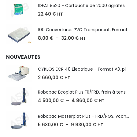
IDEAL 8520 - Cartouche de 2000 agrafes
22,40
€
HT
100 Couvertures PVC Transparent, Format A3-A4-A5
8,00
€
–
32,00
€
HT
NOUVEAUTES
CYKLOS ECR 40 Electrique - Format A3, plusieurs unités coupe
2 660,00
€
HT
Robopac Ecoplat Plus FR/FRD, frein à tension mécanique
4 500,00
€
–
4 860,00
€
HT
Robopac Masterplat Plus - FRD/PGS, ?conomie et performance
5 630,00
€
–
9 930,00
€
HT