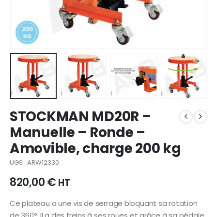
STOCKMAN MD20R –
Manuelle – Ronde –
Amovible, charge 200 kg
UGS : ARW12330
820,00
€
HT
Ce plateau a une vis de serrage bloquant sa rotation
de 360°. Il a des freins à ses roues et grâce à sa pédale