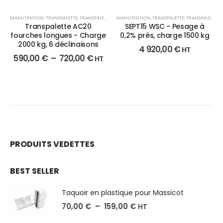
MANUTENTION
,
TRANSPALETTE
,
TRANSPALETTE MANUEL
MANUTENTION
,
TRANSPALETTE
,
TRANSPALETTE ÉLECTRIQUE
Transpalette AC20
SEPT15 WSC - Pesage à
fourches longues - Charge
0,2% près, charge 1500 kg
2000 kg, 6 déclinaisons
4 920,00
€
HT
590,00
€
–
720,00
€
HT
PRODUITS VEDETTES
BEST SELLER
Taquoir en plastique pour Massicot
70,00
€
–
159,00
€
HT