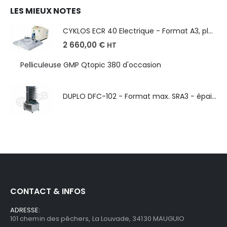
LES MIEUX NOTES
CYKLOS ECR 40 Electrique - Format A3, plusieurs unités coupe
2 660,00
€
HT
Pelliculeuse GMP Qtopic 380 d'occasion
DUPLO DFC-102 - Format max. SRA3 - épaisseur de 50 à 130g/m
CONTACT & INFOS
ADRESSE:
101 chemin des pêchers, La Louvade, 34130 MAUGUIO