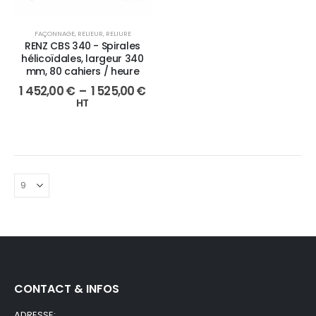
FAÇONNAGE
,
RELIEUR
,
RELIURE
RENZ CBS 340 - Spirales
hélicoïdales, largeur 340
mm, 80 cahiers / heure
1 452,00
€
–
1 525,00
€
HT
CONTACT & INFOS
ADRESSE: