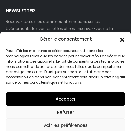
NEWSLETTER
Recevez toutes les dernières informations sur les
événements, les ventes et les offres. Inscrivez-vous à la
newsletter :
Gérer le consentement
Pour offrir les meilleures expériences, nous utilisons des
technologies telles que les cookies pour stocker et/ou accéder aux
informations des appareils. Le fait de consentir à ces technologies
J'accepte de recevoir des newsletters et des informations
nous permettra de traiter des données telles que le comportement
marketing de ASB France.
de navigation ou les ID uniques sur ce site. Le fait de ne pas
consentir ou de retirer son consentement peut avoir un effet négatif
sur certaines caractéristiques et fonctions.
Accepter
Refuser
© Asb-france. 2025. Tout droits réservés
Voir les préférences