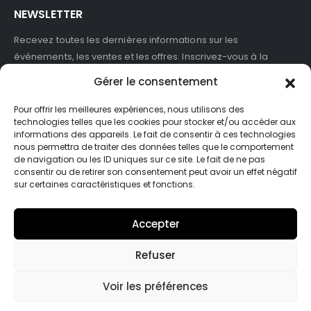
NEWSLETTER
Recevez toutes les dernières informations sur les
événements, les ventes et les offres. Inscrivez-vous à la
newsletter :
Gérer le consentement
Pour offrir les meilleures expériences, nous utilisons des
technologies telles que les cookies pour stocker et/ou accéder aux
informations des appareils. Le fait de consentir à ces technologies
J'accepte de recevoir des newsletters et des informations
nous permettra de traiter des données telles que le comportement
marketing de ASB France.
de navigation ou les ID uniques sur ce site. Le fait de ne pas
consentir ou de retirer son consentement peut avoir un effet négatif
sur certaines caractéristiques et fonctions.
Accepter
Refuser
© Asb-france. 2025. Tout droits réservés
Voir les préférences