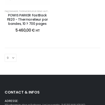
FAÇONNAGE
,
THERMORELIEUR SEMI-AUTO
,
THERMORELIURE
POWIS PARKER FastBack
FB20 - Thermorelieur par
bandes, 10 ? 700 pages
5 460,00
€
HT
CONTACT & INFOS
ADRESSE:
101 chemin des pêchers, La Louvade, 34130 MAUGUIO