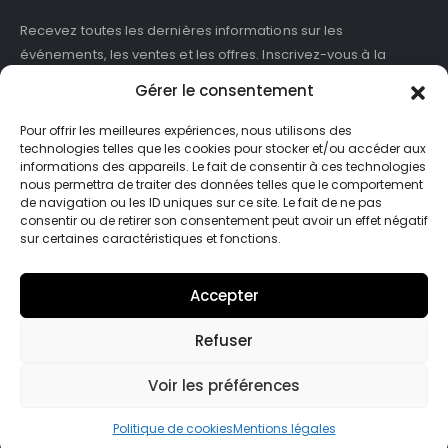
Recevez toutes les dernières informations sur les
événements, les ventes et les offres. Inscrivez-vous à la
newsletter :
Gérer le consentement
Pour offrir les meilleures expériences, nous utilisons des
technologies telles que les cookies pour stocker et/ou accéder aux
informations des appareils. Le fait de consentir à ces technologies
J'accepte de recevoir des newsletters et des informations
nous permettra de traiter des données telles que le comportement
marketing de ASB France.
de navigation ou les ID uniques sur ce site. Le fait de ne pas
consentir ou de retirer son consentement peut avoir un effet négatif
sur certaines caractéristiques et fonctions.
Accepter
Refuser
© Asb-france. 2025. Tout droits réservés
Voir les préférences
Politique de cookies
Mentions légales