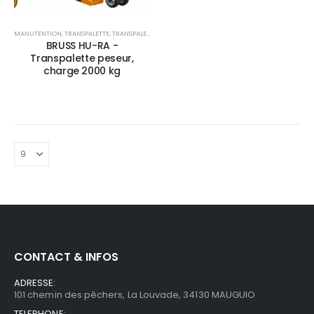
MANUTENTION
,
TRANSPALETTE
,
TRANSPALETTE MANUEL
BRUSS HU-RA -
Transpalette peseur,
charge 2000 kg
CONTACT & INFOS
ADRESSE:
101 chemin des pêchers, La Louvade, 34130 MAUGUIO
TELEPHONE: