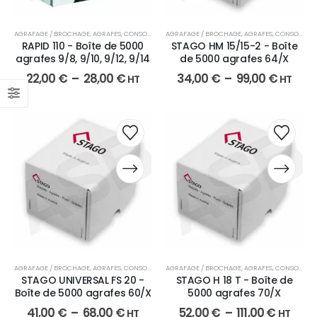
AGRAFAGE / BROCHAGE
,
AGRAFES
,
CONSOMMABLES
AGRAFAGE / BROCHAGE
,
AGRAFES
,
CONSOMMABLES
RAPID 110 - Boîte de 5000
STAGO HM 15/15-2 - Boîte
agrafes 9/8, 9/10, 9/12, 9/14
de 5000 agrafes 64/X
22,00
€
–
28,00
€
34,00
€
–
99,00
€
HT
HT
AGRAFAGE / BROCHAGE
,
AGRAFES
,
CONSOMMABLES
AGRAFAGE / BROCHAGE
,
AGRAFES
,
CONSOMMABLES
STAGO UNIVERSAL FS 20 -
STAGO H 18 T - Boîte de
Boîte de 5000 agrafes 60/X
5000 agrafes 70/X
41,00
€
–
68,00
€
52,00
€
–
111,00
€
HT
HT