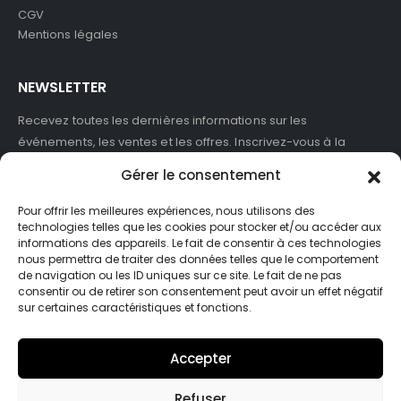
CGV
Mentions légales
NEWSLETTER
Recevez toutes les dernières informations sur les
événements, les ventes et les offres. Inscrivez-vous à la
newsletter :
Gérer le consentement
Pour offrir les meilleures expériences, nous utilisons des
technologies telles que les cookies pour stocker et/ou accéder aux
informations des appareils. Le fait de consentir à ces technologies
J'accepte de recevoir des newsletters et des informations
nous permettra de traiter des données telles que le comportement
marketing de ASB France.
de navigation ou les ID uniques sur ce site. Le fait de ne pas
consentir ou de retirer son consentement peut avoir un effet négatif
sur certaines caractéristiques et fonctions.
Accepter
Refuser