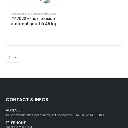
CERCLAGE
,
CERCLEUSE
,
EMBALLAGE
TP702S - Inox, tension
automatique, 1 à 45 kg
CONTACT & INFOS
ADRESSE:
101 chemin des pêchers, La Louvade, 34130 MAUGUIO
TELEPHONE:
09 72 67 54 54