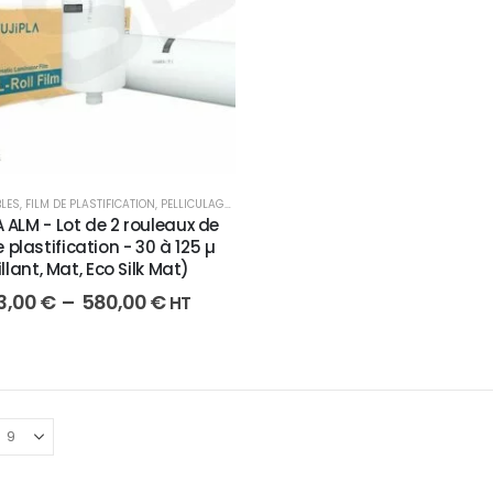
LES
,
FILM DE PLASTIFICATION
,
PELLICULAGE / PLASTIFICATION
A ALM - Lot de 2 rouleaux de
e plastification - 30 à 125 µ
illant, Mat, Eco Silk Mat)
3,00
€
–
580,00
€
HT