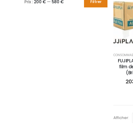
Prix :
200 €
—
580 €
Filtrer
CONSOMMAB
FUJIPL
film d
(Br
20
Afficher: