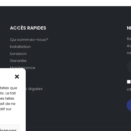
ACCÈS RAPIDES
N
Re
Qui sommes-nous?
év
Installation
ne
Livraison
Garantie
Maintenance
SAV
CGV
telles que
Mentions légales
in
. Le fait
s telles
ait de ne
tif sur
férences