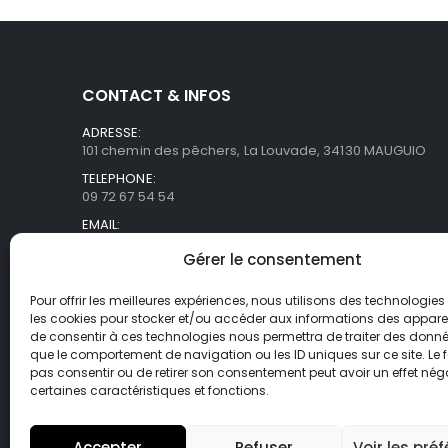
CONTACT & INFOS
ADRESSE:
101 chemin des pêchers, La Louvade, 34130 MAUGUIO
TELEPHONE:
09 72 67 54 54
EMAIL:
commercial@asb-france.fr
Gérer le consentement
HORAIRES
Lun- Ven / 9H00 - 18H00
Pour offrir les meilleures expériences, nous utilisons des technologies 
les cookies pour stocker et/ou accéder aux informations des appareils
de consentir à ces technologies nous permettra de traiter des donnée
que le comportement de navigation ou les ID uniques sur ce site. Le f
pas consentir ou de retirer son consentement peut avoir un effet néga
certaines caractéristiques et fonctions.
Accepter
Refuser
Voir les pré