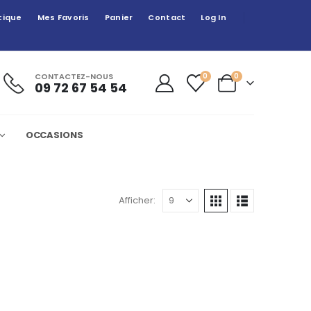
tique
Mes Favoris
Panier
Contact
Log In
CONTACTEZ-NOUS
0
0
09 72 67 54 54
OCCASIONS
Afficher: