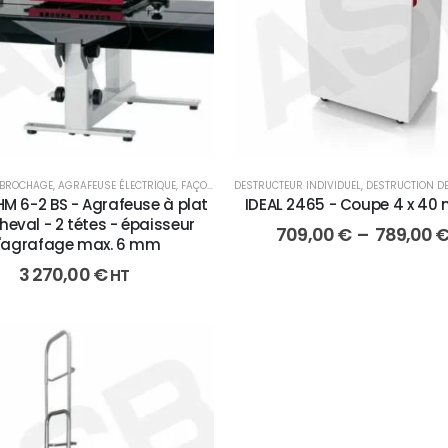
 BROCHAGE
,
AGRAFEUSE ÉLECTRIQUE
,
FAÇONNAGE
DESTRUCTEUR INDIVIDUEL
,
DESTRUCTION D
M 6-2 BS - Agrafeuse à plat
IDEAL 2465 - Coupe 4 x 40
heval - 2 tétes - épaisseur
709,00
€
–
789,00
'agrafage max. 6 mm
3 270,00
€
HT