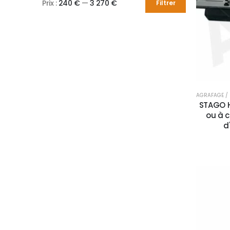
Prix :
240 €
—
3 270 €
Filtrer
AGRAFAGE /
STAGO H
ou à c
d