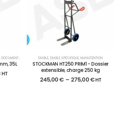
E DOCUMENTS
,
FAÇONNAGE
DIABLE
,
DIABLE SPÉCIFIQUE
,
MANUTENTION
 mm, 35L
STOCKMAN HT250 PRIM1 - Dossier
extensible, charge 250 kg
€
HT
245,00
€
–
275,00
€
HT