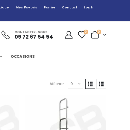
tique
Mes Favoris
Panier
Contact
Log In
CONTACTEZ-NOUS
0
0
09 72 67 54 54
OCCASIONS
Afficher: