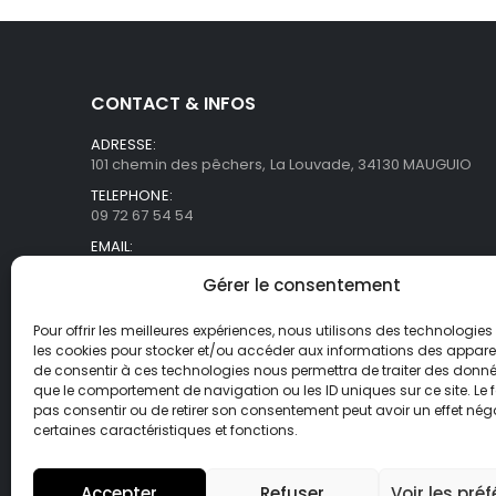
CONTACT & INFOS
ADRESSE:
101 chemin des pêchers, La Louvade, 34130 MAUGUIO
TELEPHONE:
09 72 67 54 54
EMAIL:
commercial@asb-france.fr
Gérer le consentement
HORAIRES
Lun- Ven / 9H00 - 18H00
Pour offrir les meilleures expériences, nous utilisons des technologies 
les cookies pour stocker et/ou accéder aux informations des appareils
de consentir à ces technologies nous permettra de traiter des donnée
que le comportement de navigation ou les ID uniques sur ce site. Le f
pas consentir ou de retirer son consentement peut avoir un effet néga
certaines caractéristiques et fonctions.
Accepter
Refuser
Voir les pré