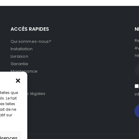
ACCÈS RAPIDES
N
Re
Qui sommes-nous?
év
Installation
ne
Livraison
Garantie
Maintenance
SAV
CGV
telles que
Mentions légales
in
. Le fait
s telles
ait de ne
tif sur
férences