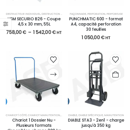
DESTRUCTEUR INDIVIDUEL
,
DESTRUCTION DE DOCUMENTS
FAÇONNAGE
,
FAÇONNAGE
,
PERFORATION
,
PERFOREUSE
HSM SECURIO B26 - Coupe
PUNCHMATIC 600 - format
4,5 x 30 mm, 55L
A4, capacité perforation
30 feuilles
758,00
€
–
1 542,00
€
HT
1 050,00
€
HT
CHARIOT 1 CÔTÉ
,
CHARIOT MANUTENTION
,
MANUTENTION
DIABLE
,
DIABLE SPÉCIFIQUE
,
MANUTENTION
Chariot 1 Dossier Nu -
DIABLE STA3 - 2en1 - charge
Plusieurs formats
jusqu'à 350 kg