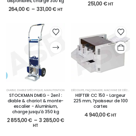
disponibles, charge 300 kg
251,00
€
HT
264,00
€
–
331,00
€
HT
DIABLE
,
DIABLE SPÉCIFIQUE
,
MANUTENTION
DÉCOUPE
,
FAÇONNAGE
,
MACHINE DE DÉCOUPE
STOCKMAN DMEG - 2en1 :
HEFTER CC 150 - Largeur
diable & chariot & monte-
225 mm, ?paisseur de 100
escalier - Aluminium,
cartes
charge jusqu'à 350 kg
4 940,00
€
HT
2 855,00
€
–
3 285,00
€
HT