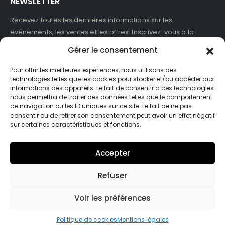
NEWSLETTER
Recevez toutes les dernières informations sur les
événements, les ventes et les offres. Inscrivez-vous à la
newsletter :
Gérer le consentement
Pour offrir les meilleures expériences, nous utilisons des
technologies telles que les cookies pour stocker et/ou accéder aux
informations des appareils. Le fait de consentir à ces technologies
J'accepte de recevoir des newsletters et des informations
nous permettra de traiter des données telles que le comportement
marketing de ASB France.
de navigation ou les ID uniques sur ce site. Le fait de ne pas
consentir ou de retirer son consentement peut avoir un effet négatif
sur certaines caractéristiques et fonctions.
Accepter
Refuser
© Asb-france. 2025. Tout droits réservés
Voir les préférences
Politique de cookies
Mentions légales