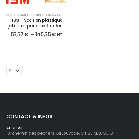
CONSOMMABLES
,
DESTRUCTION
,
SACS JETABLES
HSM - Sacs en plastique
jetables pour destructeur
57,77
€
–
145,75
€
HT
CONTACT & INFOS
ADRESSE:
101 chemin des pêchers, La Louvade, 34130 MAUGUIO