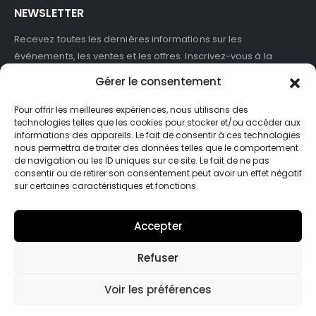
NEWSLETTER
Recevez toutes les dernières informations sur les
événements, les ventes et les offres. Inscrivez-vous à la
newsletter :
Gérer le consentement
Pour offrir les meilleures expériences, nous utilisons des
technologies telles que les cookies pour stocker et/ou accéder aux
informations des appareils. Le fait de consentir à ces technologies
J'accepte de recevoir des newsletters et des informations
nous permettra de traiter des données telles que le comportement
marketing de ASB France.
de navigation ou les ID uniques sur ce site. Le fait de ne pas
consentir ou de retirer son consentement peut avoir un effet négatif
sur certaines caractéristiques et fonctions.
Accepter
Refuser
© Asb-france. 2025. Tout droits réservés
Voir les préférences