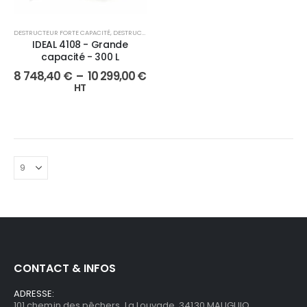
DESTRUCTEUR FORTE CAPACITÉ
,
DESTRUCTION DE DOCUMENTS
,
FAÇONNAGE
IDEAL 4108 - Grande
capacité - 300 L
8 748,40
€
–
10 299,00
€
HT
CONTACT & INFOS
ADRESSE:
101 chemin des pêchers, La Louvade, 34130 MAUGUIO