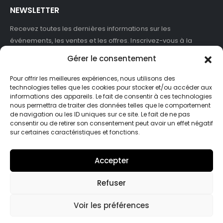
NEWSLETTER
Recevez toutes les dernières informations sur les
événements, les ventes et les offres. Inscrivez-vous à la
newsletter :
Gérer le consentement
Pour offrir les meilleures expériences, nous utilisons des
technologies telles que les cookies pour stocker et/ou accéder aux
informations des appareils. Le fait de consentir à ces technologies
J'accepte de recevoir des newsletters et des informations
nous permettra de traiter des données telles que le comportement
marketing de ASB France.
de navigation ou les ID uniques sur ce site. Le fait de ne pas
consentir ou de retirer son consentement peut avoir un effet négatif
sur certaines caractéristiques et fonctions.
Accepter
Refuser
© Asb-france. 2025. Tout droits réservés
Voir les préférences