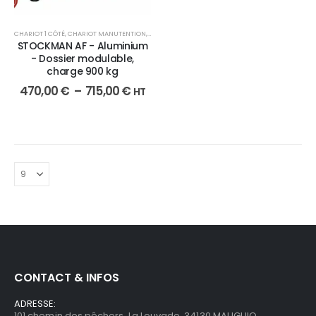
CHARIOT 1 CÔTÉ
,
CHARIOT MANUTENTION
,
MANUTENTION
STOCKMAN AF - Aluminium
- Dossier modulable,
charge 900 kg
470,00
€
–
715,00
€
HT
CONTACT & INFOS
ADRESSE:
101 chemin des pêchers, La Louvade, 34130 MAUGUIO