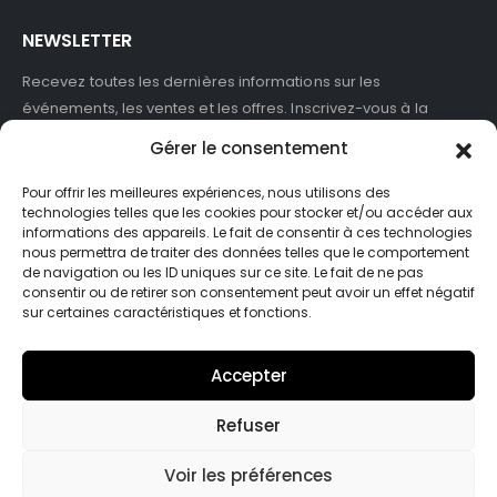
NEWSLETTER
Recevez toutes les dernières informations sur les
événements, les ventes et les offres. Inscrivez-vous à la
newsletter :
Gérer le consentement
Pour offrir les meilleures expériences, nous utilisons des
technologies telles que les cookies pour stocker et/ou accéder aux
informations des appareils. Le fait de consentir à ces technologies
J'accepte de recevoir des newsletters et des informations
nous permettra de traiter des données telles que le comportement
marketing de ASB France.
de navigation ou les ID uniques sur ce site. Le fait de ne pas
consentir ou de retirer son consentement peut avoir un effet négatif
sur certaines caractéristiques et fonctions.
Accepter
Refuser
© Asb-france. 2025. Tout droits réservés
Voir les préférences