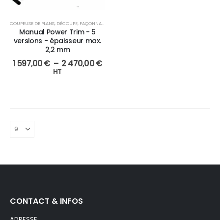
COUPEUSE DE PLANS
,
DÉCOUPE
,
FAÇONNAGE
Manual Power Trim - 5
versions - épaisseur max.
2,2 mm
1 597,00
€
–
2 470,00
€
HT
CONTACT & INFOS
ADRESSE: