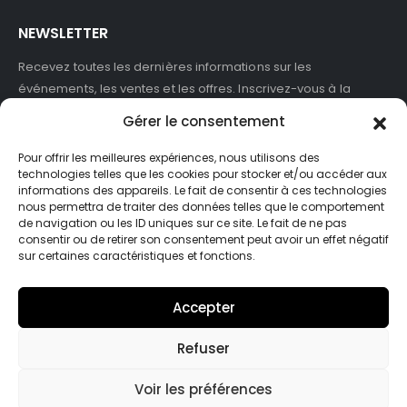
NEWSLETTER
Recevez toutes les dernières informations sur les
événements, les ventes et les offres. Inscrivez-vous à la
newsletter :
Gérer le consentement
Pour offrir les meilleures expériences, nous utilisons des
technologies telles que les cookies pour stocker et/ou accéder aux
informations des appareils. Le fait de consentir à ces technologies
J'accepte de recevoir des newsletters et des informations
nous permettra de traiter des données telles que le comportement
marketing de ASB France.
de navigation ou les ID uniques sur ce site. Le fait de ne pas
consentir ou de retirer son consentement peut avoir un effet négatif
sur certaines caractéristiques et fonctions.
Accepter
Refuser
© Asb-france. 2025. Tout droits réservés
Voir les préférences