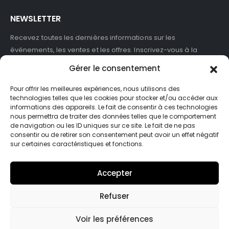
NEWSLETTER
Recevez toutes les dernières informations sur les
événements, les ventes et les offres. Inscrivez-vous à la
newsletter :
Gérer le consentement
Pour offrir les meilleures expériences, nous utilisons des
technologies telles que les cookies pour stocker et/ou accéder aux
informations des appareils. Le fait de consentir à ces technologies
J'accepte de recevoir des newsletters et des informations
nous permettra de traiter des données telles que le comportement
marketing de ASB France.
de navigation ou les ID uniques sur ce site. Le fait de ne pas
consentir ou de retirer son consentement peut avoir un effet négatif
sur certaines caractéristiques et fonctions.
Accepter
Refuser
© Asb-france. 2025. Tout droits réservés
Voir les préférences