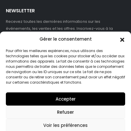
NEWSLETTER
Recevez toutes les dernières informations sur les
événements, les ventes et les offres. Inscrivez-vous à la
newsletter :
Gérer le consentement
Pour offrir les meilleures expériences, nous utilisons des
technologies telles que les cookies pour stocker et/ou accéder aux
informations des appareils. Le fait de consentir à ces technologies
J'accepte de recevoir des newsletters et des informations
nous permettra de traiter des données telles que le comportement
marketing de ASB France.
de navigation ou les ID uniques sur ce site. Le fait de ne pas
consentir ou de retirer son consentement peut avoir un effet négatif
sur certaines caractéristiques et fonctions.
Accepter
Refuser
© Asb-france. 2025. Tout droits réservés
Voir les préférences