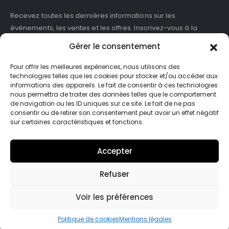
Recevez toutes les dernières informations sur les
événements, les ventes et les offres. Inscrivez-vous à la
newsletter :
Gérer le consentement
Pour offrir les meilleures expériences, nous utilisons des
technologies telles que les cookies pour stocker et/ou accéder aux
informations des appareils. Le fait de consentir à ces technologies
J'accepte de recevoir des newsletters et des informations
nous permettra de traiter des données telles que le comportement
marketing de ASB France.
de navigation ou les ID uniques sur ce site. Le fait de ne pas
consentir ou de retirer son consentement peut avoir un effet négatif
sur certaines caractéristiques et fonctions.
Accepter
Refuser
© Asb-france. 2025. Tout droits réservés
Voir les préférences
Politique de cookies
Mentions légales