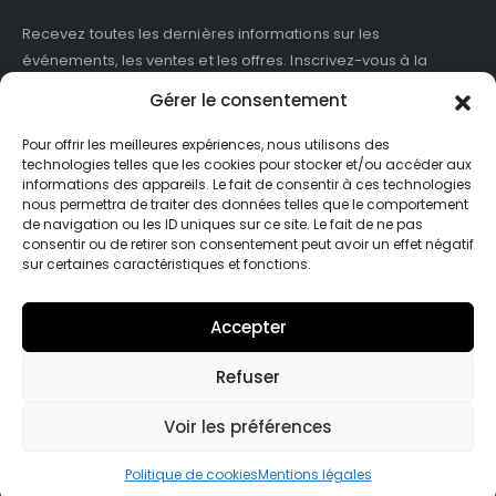
Recevez toutes les dernières informations sur les
événements, les ventes et les offres. Inscrivez-vous à la
newsletter :
Gérer le consentement
Pour offrir les meilleures expériences, nous utilisons des
technologies telles que les cookies pour stocker et/ou accéder aux
informations des appareils. Le fait de consentir à ces technologies
J'accepte de recevoir des newsletters et des informations
nous permettra de traiter des données telles que le comportement
marketing de ASB France.
de navigation ou les ID uniques sur ce site. Le fait de ne pas
consentir ou de retirer son consentement peut avoir un effet négatif
sur certaines caractéristiques et fonctions.
Accepter
Refuser
© Asb-france. 2025. Tout droits réservés
Voir les préférences
Politique de cookies
Mentions légales