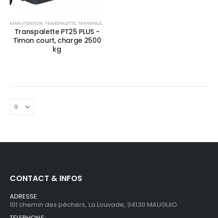
MANUTENTION
,
TRANSPALETTE
,
TRANSPALETTE ÉLECTRIQUE
Transpalette PT25 PLUS -
Timon court, charge 2500
kg
CONTACT & INFOS
ADRESSE:
101 chemin des pêchers, La Louvade, 34130 MAUGUIO
TELEPHONE: